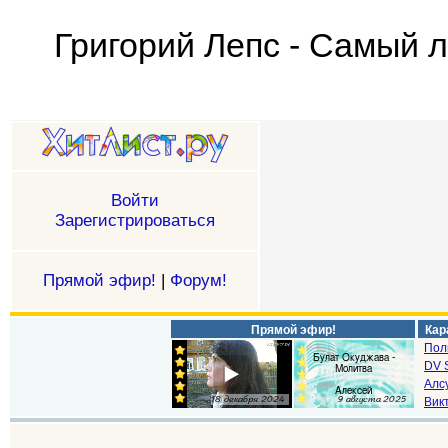
Григорий Лепс - Самый 
Войти
Зарегистрироваться
Прямой эфир!
|
Форум!
Прямой эфир!
Кар
Пол
DV S
Алс
Викт