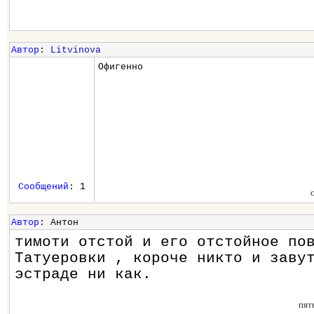
Автор
:
Litvinova
Офигенно
Сообщений
: 1
Автор
: Антон
тимоти отстой и его отстойное по
Татуеровки , короче никто и заву
эстраде ни как.
пят