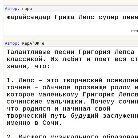
Автор
: пара
жарайсындар Гриша Лепс супер пев
пят
Автор
: КарА"ОК"е
Талантливые песни Григория Лепса
классикой. Их любит и поет вся с
знали, что:
1. Лепс – это творческий псевдон
точнее – обычное прозвище родом 
которое маленькому Григорию Лепс
сочинские мальчишки. Почему сочи
что родился и начинал свой
творческий путь будущий заслужен
именно в Сочи.
2. Высшего музыкального образова