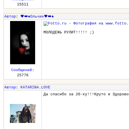
15511
Автор
:
🖤👑♠️Ольчик🖤👑♠️
МОЛОДЕЖЬ РУЛИТ!!!!! ;)
Сообщений
:
25776
Автор
:
KATARINA.LOVE
Да спасибо за 20-ку!!!Круто и Здорово