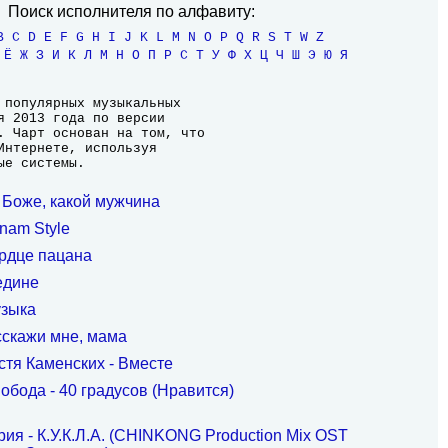
Поиск исполнителя по алфавиту:
B
C
D
E
F
G
H
I
J
K
L
M
N
O
P
Q
R
S
T
W
Z
Ё
Ж
З
И
К
Л
М
Н
О
П
Р
С
Т
У
Ф
Х
Ц
Ч
Ш
Э
Ю
Я
 популярных музыкальных

я 2013 года по версии

. Чарт основан на том, что

Интернете, используя

ые системы.
, Боже, какой мужчина
nam Style
рдце пацана
едине
узыка
сскажи мне, мама
стя Каменских - Вместе
обода - 40 градусов (Нравится)
ия - К.У.К.Л.А. (CHINKONG Production Mix OST