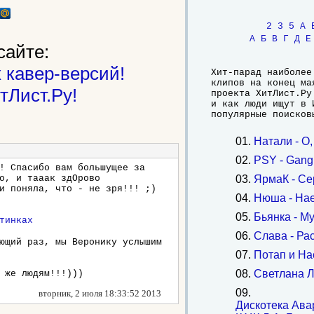
2
3
5
A
А
Б
В
Г
Д
Е
сайте:
 кавер-версий!
Хит-парад наиболее
клипов на конец ма
тЛист.Ру!
проекта ХитЛист.Ру
и как люди ищут в 
популярные поисков
01.
Натали - О
02.
PSY - Gang
! Спасибо вам большущее за
о, и тааак здОрово
03.
ЯрмаК - Се
и поняла, что - не зря!!! ;)
04.
Нюша - На
05.
Бьянка - М
06.
Слава - Ра
ющий раз, мы Веронику услышим
07.
Потап и На
08.
Светлана Л
 же людям!!!)))
09.
вторник, 2 июля 18:33:52 2013
Дискотека Авар