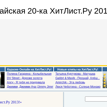
айская 20-ка ХитЛист.Ру 201
Караоке Онлайн на ХитЛист.Ру!
Новые клипы на ХитЛист.Ру!
Полина Гагарина - Колыбельная
Татьяна Куртукова - Матушка
DV Street - Дороже золота
Galibri & Mavik - Прощай, Алёш...
Алсу - Я тебя не придумала
Amirchik - Эта любовь
Джимми, Джимми Ача (Jimmy Jimm...
Люся Чеботина - Солнце Монако