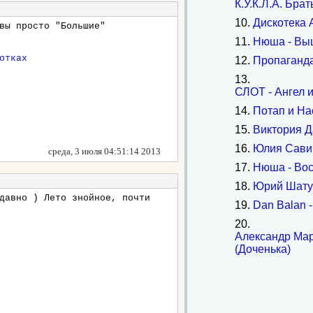
К.У.К.Л.А. Бра
10.
Дискотека 
вы просто "Большие"
11.
Нюша - Вы
отках
12.
Пропаганда
13.
СЛОТ - Ангел 
14.
Потап и На
15.
Виктория Д
16.
Юлия Сави
среда, 3 июля 04:51:14 2013
17.
Нюша - Во
18.
Юрий Шатун
давно ) Лето знойное, почти
19.
Dan Balan 
20.
Александр Мар
(Доченька)