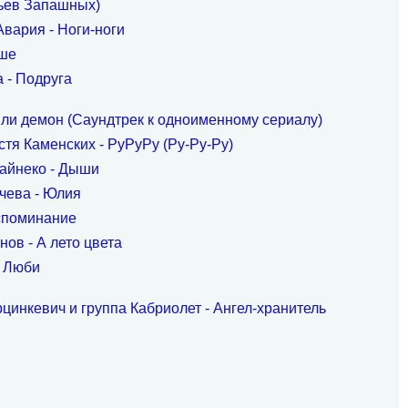
тьев Запашных)
Авария - Ноги-ноги
ше
 - Подруга
или демон (Саундтрек к одноименному сериалу)
стя Каменских - РуРуРу (Ру-Ру-Ру)
айнеко - Дыши
чева - Юлия
споминание
ов - А лето цвета
- Люби
цинкевич и группа Кабриолет - Ангел-хранитель