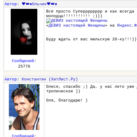
Автор
:
🖤👑♠️Ольчик🖤👑♠️
Всё просто Суперррррррр и как всегда 
молодцы!!!!!!!!!!! ;)))
«
ДЕВИЗ настоящей Женщины
» на
Яндекс.Ф
Буду ждать от вас июльскую 20-ку!!!))
Сообщений
:
25776
Автор
:
Константин (ХитЛист.Ру)
Олеся, спасибо ;) Да, у нас лето уже 
тропическое ))
Оля, благодарю! )
Сообщений
: