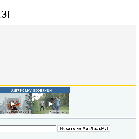
3!
ХитЛист.Ру Продакшн!