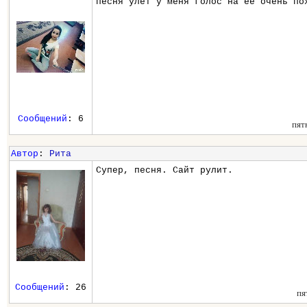
песня улёт у меня голос на её очень по
Сообщений
: 6
пят
Автор
:
Рита
Супер, песня. Сайт рулит.
Сообщений
: 26
пя