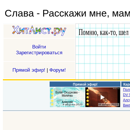
Слава - Расскажи мне, ма
Войти
Зарегистрироваться
Прямой эфир!
|
Форум!
Прямой эфир!
Кар
Пол
DV S
Алс
Викт