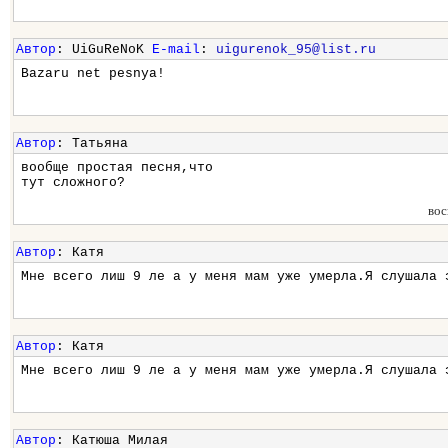
Автор
: UiGuReNoK
E-mail
:
uigurenok_95@list.ru
Bazaru net pesnya!
Автор
: Татьяна
вообще простая песня,что
тут сложного?
вос
Автор
: Катя
Мне всего лиш 9 ле а у меня мам уже умерла.Я слушала 
Автор
: Катя
Мне всего лиш 9 ле а у меня мам уже умерла.Я слушала 
Автор
: Катюша Милая