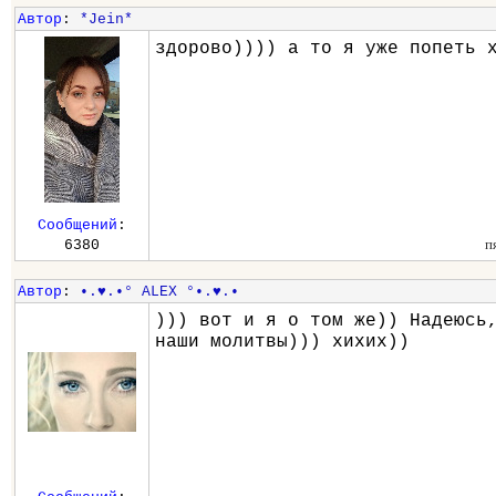
Автор
:
*Jein*
здорово)))) а то я уже попеть 
Сообщений
:
п
6380
Автор
:
•.♥.•° ALEX °•.♥.•
))) вот и я о том же)) Надеюсь
наши молитвы))) хихих))