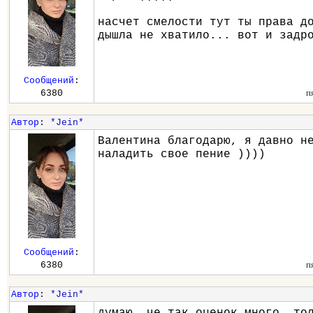
насчет смелости тут ты права д
дышла не хватило... вот и задр
Сообщений
:
п
6380
Автор
:
*Jein*
Валентина благодарю, я давно н
наладить свое пение ))))
Сообщений
:
п
6380
Автор
:
*Jein*
думаю, че так оценок много..то