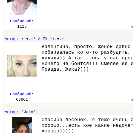
Сообщений
:
1116
Автор
:
•.♥.•° ALEX °•.♥.•
Валентина, просто, Женёк давно
побаивалась кого-то разбудить,
хихихи)) А так - она у нас про
ничего не боится!!! Смелее ее 
Правда, Жека?)))
Сообщений
:
63661
Автор
:
*Jein*
Спасибо Лесенок, я тоже очень 
хорошо...есть кое какие недоче
хорошо)))))