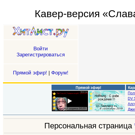
Кавер-версия «Слава
Войти
Зарегистрироваться
Прямой эфир!
|
Форум!
Прямой эфир!
Кар
Пол
DV S
Алс
Джи
Персональная страница