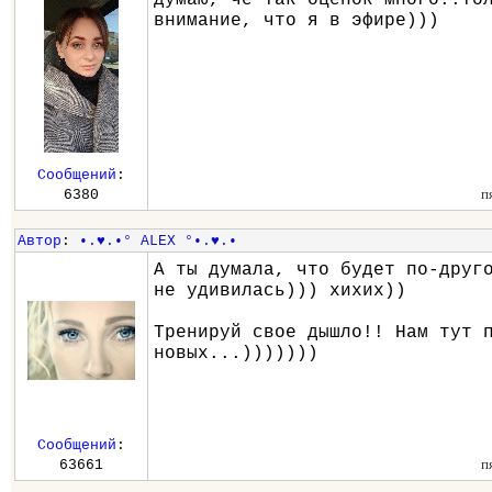
внимание, что я в эфире)))
Сообщений
:
п
6380
Автор
:
•.♥.•° ALEX °•.♥.•
А ты думала, что будет по-друг
не удивилась))) хихих))
Тренируй свое дышло!! Нам тут 
новых...)))))))
Сообщений
:
п
63661