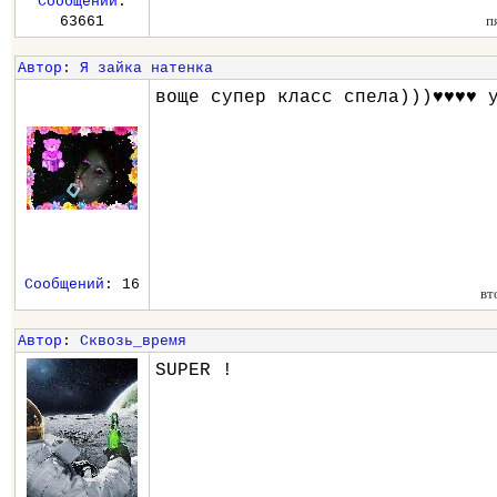
Сообщений
:
п
63661
Автор
:
Я зайка натенка
воще супер класс спела)))♥♥♥♥ 
Сообщений
: 16
вт
Автор
:
Сквозь_время
SUPER !