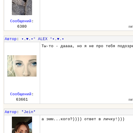
Сообщений
:
пя
6380
Автор
:
•.♥.•° ALEX °•.♥.•
Ты-то - даааа, но я не про тебя подозр
Сообщений
:
пя
63661
Автор
:
*Jein*
а эмм...кого?)))) ответ в личку!)))