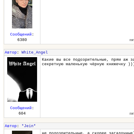
Сообщений
:
пя
6380
Автор
:
White_Angel
Какие вы все подозрительные, прям аж з
секретную маленькую чёрную книжечку ))
Сообщений
:
пя
604
Автор
:
*Jein*
не подозрительные, а скорее загадочные