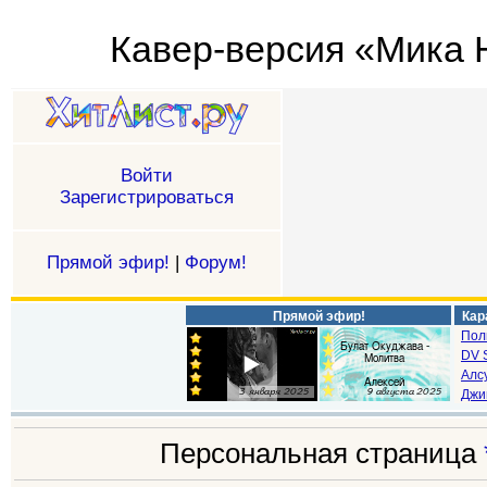
Кавер-версия «Мика Н
Войти
Зарегистрироваться
Прямой эфир!
|
Форум!
Прямой эфир!
Кар
Пол
DV S
Алс
Джи
Персональная страница