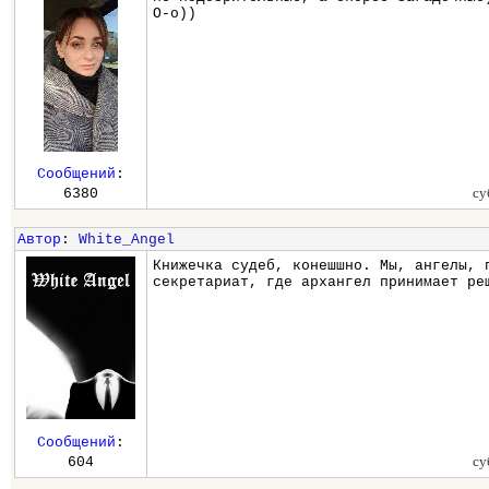
О-о))
Сообщений
:
су
6380
Автор
:
White_Angel
Книжечка судеб, конешшно. Мы, ангелы, 
секретариат, где архангел принимает ре
Сообщений
:
су
604