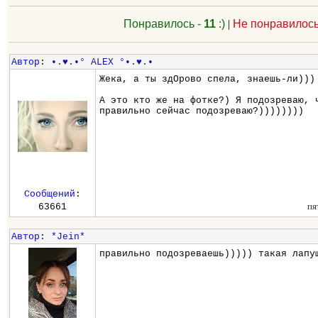
Понравилось -
11
:)
|
Не понравилось
Автор
:
•.♥.•° ALEX °•.♥.•
Жека, а ты здОрово спела, знаешь-ли)))
А это кто же на фотке?) Я подозреваю, 
правильно сейчас подозреваю?))))))))
Сообщений
:
пя
63661
Автор
:
*Jein*
правильно подозреваешь))))) такая лапу