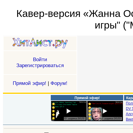
Кавер-версия «Жанна Ос
игры" ("
Войти
Зарегистрироваться
Прямой эфир!
|
Форум!
Прямой эфир!
Кар
Пол
DV S
Алс
Викт