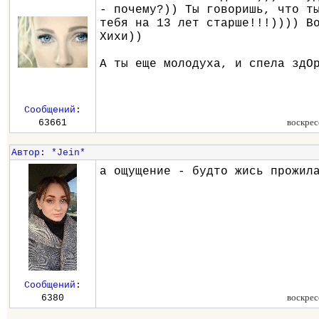
- почему?)) Ты говоришь, что т
тебя на 13 лет старше!!!)))) В
Хихи))
А ты еще молодуха, и спела здО
Сообщений
:
воскрес
63661
Автор
:
*Jein*
а ощущение - будто жись прожил
Сообщений
:
воскрес
6380