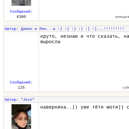
Сообщений
:
понедел
6380
Автор
:
Димон и Лен...а :) :) :) :) :) :)...!!!!!!!!!
круто, незнаю и что сказать, н
выросла
Сообщений
:
суб
125
Автор
:
*Jein*
наверняка..)) уже тётя мотя)) 