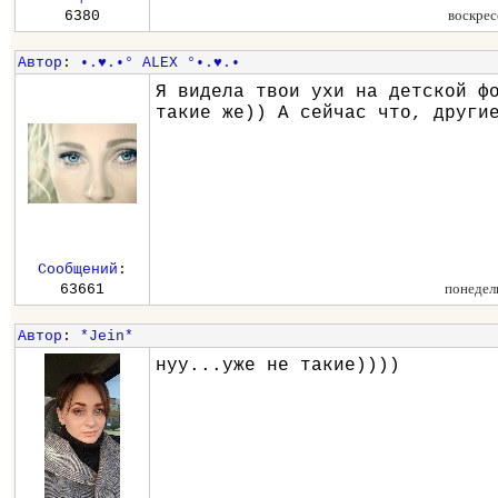
воскрес
6380
Автор
:
•.♥.•° ALEX °•.♥.•
Я видела твои ухи на детской ф
такие же)) А сейчас что, други
Сообщений
:
понедел
63661
Автор
:
*Jein*
нуу...уже не такие))))