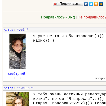
Поделиться…
Понравилось -
36
:)
|
Не понравилось
Автор
:
*Jein*
я уже не то чтобы взрослая))))
нафик))))
Сообщений
:
воскрес
6380
Автор
:
~*ОЛЕСЯ*~
У тебя очень логичный репертуа
кошка", потом "Я выросла"..)))
Старая, говоришь?????)))) Хоро