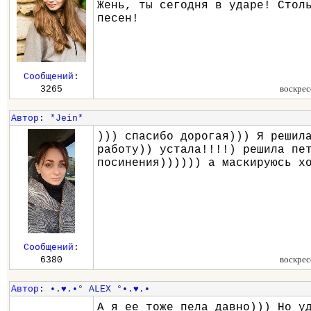
Жень, ты сегодня в ударе! Стол
песен!
Сообщений
:
воскрес
3265
Автор
:
*Jein*
))) спасибо дорогая))) Я решил
работу)) устала!!!!) решила пе
посинения)))))) а маскируюсь х
Сообщений
:
воскрес
6380
Автор
:
•.♥.•° ALEX °•.♥.•
А я ее тоже пела давно))) Но у