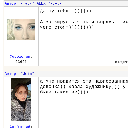
Автор
:
•.♥.•° ALEX °•.♥.•
Да ну тебя!)))))))
А маскируешься ты и впрямь - х
чего стоят)))))))))
Сообщений
:
воскрес
63661
Автор
:
*Jein*
а мне нравится эта нарисованна
девочка)) хвала художнику))) у
были такие же))))
Сообщений
: