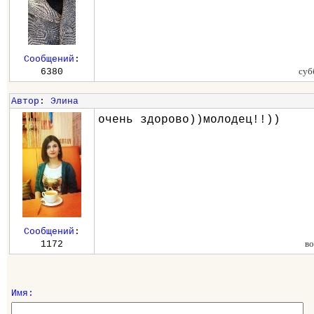
Сообщений
:
суб
6380
Автор
:
Элина
очень здорово))молодец!!))
Сообщений
:
во
1172
Имя: