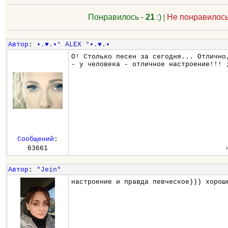
Понравилось -
21
:)
|
Не понравилось
Автор
:
•.♥.•° ALEX °•.♥.•
О! Столько песен за сегодня... Отлично
- у человека - отличное настроение!!! 
Сообщений
:
63661
Автор
:
*Jein*
настроение и правда певческое))) хорош