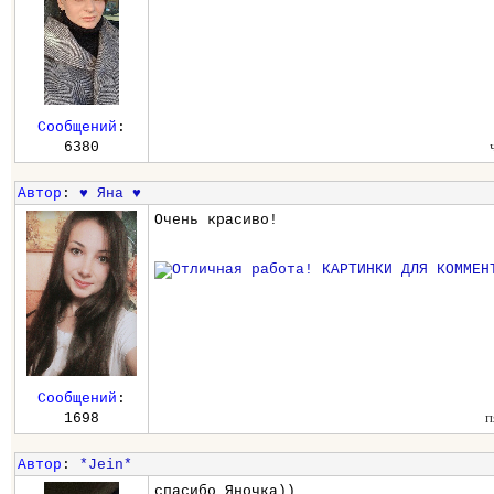
Сообщений
:
6380
Автор
:
♥ Яна ♥
Очень красиво!
Сообщений
:
п
1698
Автор
:
*Jein*
спасибо Яночка))