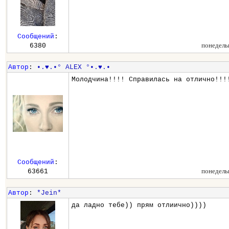
Сообщений
:
понедель
6380
Автор
:
•.♥.•° ALEX °•.♥.•
Молодчина!!!! Справилась на отлично!!!
Сообщений
:
понедель
63661
Автор
:
*Jein*
да ладно тебе)) прям отлиично))))