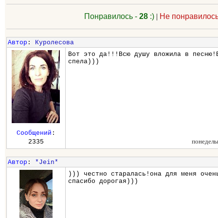
Понравилось -
28
:)
|
Не понравилось
Автор
:
Куролесова
Вот это да!!!Всю душу вложила в песню!
спела)))
Сообщений
:
понедель
2335
Автор
:
*Jein*
))) честно старалась!она для меня очен
спасибо дорогая)))