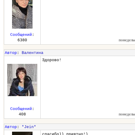
Сообщений
:
понедель
6380
Автор
:
Валентина
Здорово!
Сообщений
:
понедель
408
Автор
:
*Jein*
спасибо)) приятно!)