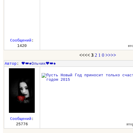
Сообщений
:
вт
1420
<<<<
3
2
1
0
>>>>
Автор
:
🖤👑♠️Ольчик🖤👑♠️
Сообщений
:
вто
25776