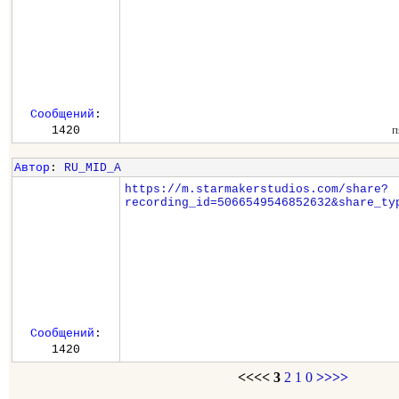
Сообщений
:
п
1420
Автор
:
RU_MID_A
https://m.starmakerstudios.com/share?
recording_id=5066549546852632&share_ty
Сообщений
:
1420
<<<<
3
2
1
0
>>>>