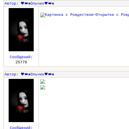
Автор
:
🖤👑♠️Ольчик🖤👑♠️
Сообщений
:
25776
Автор
:
🖤👑♠️Ольчик🖤👑♠️
Сообщений
: