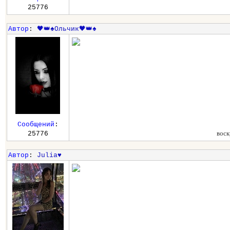
25776
Автор
:
🖤👑♠️Ольчик🖤👑♠️
Сообщений
:
воск
25776
Автор
:
Julia♥