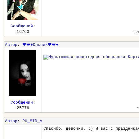
Сообщений
:
че
16760
Автор
:
🖤👑♠️Ольчик🖤👑♠️
Сообщений
:
п
25776
Автор
:
RU_MID_A
Спасибо, девочки. :) И вас с праздника