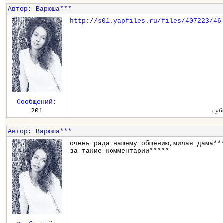
Автор
:
Варюша***
http://s01.yapfiles.ru/files/407223/46
Сообщений
:
суб
201
Автор
:
Варюша***
очень рада,нашему общению,милая дама**
за такие комментарии*****