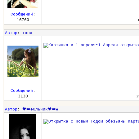
Сообщений
:
16760
Автор
:
таня
Сообщений
:
в
3130
Автор
:
🖤👑♠️Ольчик🖤👑♠️