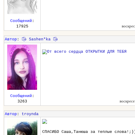
Сообщений
:
воскрес
17925
Автор
:
๏̯͡๏ Sashen*ka ๏̯͡๏
Сообщений
:
воскресе
3263
Автор
:
troynda
СПАСИБО Саша,Танюша за теплые слова!;)