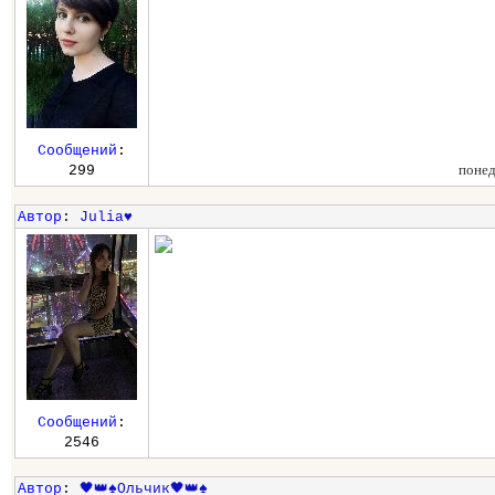
Сообщений
:
понед
299
Автор
:
Julia♥
Сообщений
:
2546
Автор
:
🖤👑♠️Ольчик🖤👑♠️