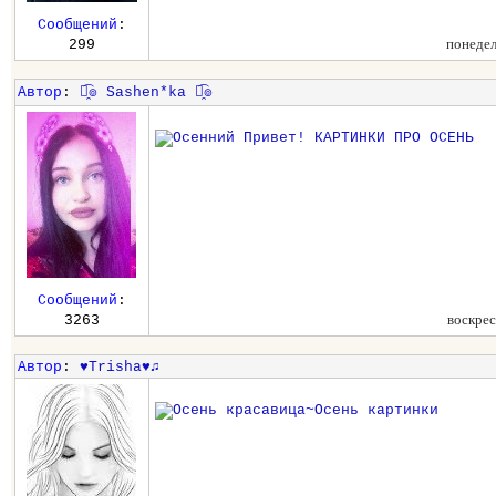
Сообщений
:
понедел
299
Автор
:
๏̯͡๏ Sashen*ka ๏̯͡๏
Сообщений
:
воскрес
3263
Автор
:
♥Trisha♥♫