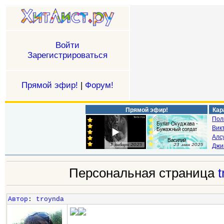
Войти
Зарегистрироваться
Прямой эфир!
|
Форум!
Прямой эфир!
Кар
Пол
Викт
Алс
Джи
Персональная страница
Автор
:
troynda