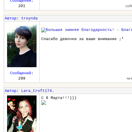
Сообщений
:
суб
201
Автор
:
troynda
Спасибо девочки за ваше внимание ;*
Сообщений
:
че
299
Автор
:
Lara_Croft174.
С 8 Марта!!!)))