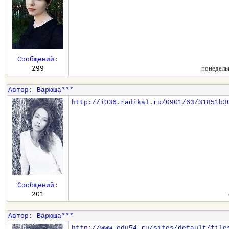
Сообщений
:
понедель
299
Автор
:
Варюша***
http://i036.radikal.ru/0901/63/31851b3
Сообщений
:
201
Автор
:
Варюша***
http://www.edu54.ru/sites/default/file