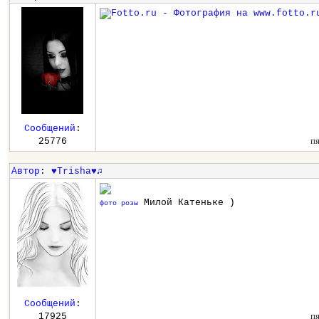
Сообщений
:
п
25776
Автор
:
♥Trisha♥♫
Милой Катеньке )
фото розы
Сообщений
:
п
17925