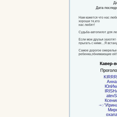
Да
Дата послед
Нам кажется что нас любя
хороши те,кто
нас любят!
Судьба-автопилот для ле
Если мои друзья захотят 
прыгать с ними....Я встан
Самое дорогое ожерелье 
ребенка,обнимающие её!
Кавер-в
Проголо
KIRR
Анна
ЮлИк
IRISH
atev
Ксени
∙◦◌°Ирина
Мир
oxan