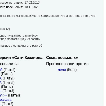
та регистрации:
17.02.2013
него посещения:
10.11.2025
т за то,что мы хороши.Мы не догадываемся,что любят нас от того,что
нивых:)
спрыгнуть с моста,я не буду
у под мостом и буду их ловить.
на шее у женщины-это руки её
ерсия «Сати Казанова - Семь восьмых»
совали за
Проголосовали против
RA
(Пять!)
леля
(Кол!)
(Пять!)
А
(Пять!)
A
(Пять!)
S
(Пять!)
я
(Пять!)
°◌◦∙
(Пять!)
ослава
a
(Пять!)