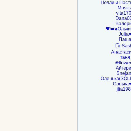
Нелли и Нас
Music
vita17
Dana0
Валер
🖤👑♠️Ольчи
Julia
Паш
๏̯͡๏ Sas
Анастас
таня
❀flowe
Айгер
Sneja
Оленька(SOL
Сонька
jlia19