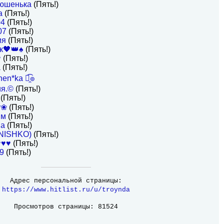
тюшенька
(Пять!)
a
(Пять!)
04
(Пять!)
07
(Пять!)
ия
(Пять!)
к🖤👑♠️
(Пять!)
♥
(Пять!)
а
(Пять!)
hen*ka ๏̯͡๏
ия.©
(Пять!)
(Пять!)
r❀
(Пять!)
им
(Пять!)
na
(Пять!)
NISHKO)
(Пять!)
♥♥♥
(Пять!)
89
(Пять!)
Адрес персональной страницы:
https://www.hitlist.ru/u/troynda
Просмотров страницы: 81524