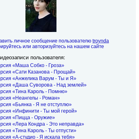
авить личное сообщение пользователю
troynda
рируйтесь или авторизуйтесь на нашем сайте
идеозаписи пользователя:
рсия «Маша Собко - Гроза»
рсия «Сати Казанова - Прощай»
рсия «Анжелика Варум - Ты и Я»
ерсия «Даша Суворова - Над землей»
рсия «Тина Кароль - Помню»
рсия «Неангелы - Роман»
рсия «Бьянка - Я не отступлю»
рсия «Инфинити - Ты мой герой»
рсия «Пицца - Оружие»
рсия «Лера Кондра - Это неправда»
рсия «Тина Кароль - Ты отпусти»
рсия «А-студио - Я искала тебя»