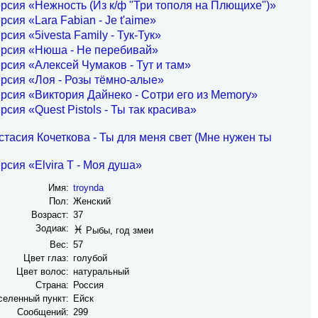
рсия «Нежность (Из к/ф "Три тополя на Плющихе")»
рсия «Lara Fabian - Je t'aime»
рсия «5ivesta Family - Тук-Тук»
ерсия «Нюша - Не перебивай»
рсия «Алексей Чумаков - Тут и там»
рсия «Лоя - Розы тёмно-алые»
рсия «Виктория Дайнеко - Сотри его из Memory»
рсия «Quest Pistols - Ты так красива»
тасия Кочеткова - Ты для меня свет (Мне нужен ты
рсия «Elvira T - Моя душа»
Имя:
troynda
Пол:
Женский
Возраст:
37
Зодиак:
♓
Рыбы, год змеи
Вес:
57
Цвет глаз:
голубой
Цвет волос:
натуральный
Страна:
Россия
селенный пункт:
Ейск
Сообщений:
299