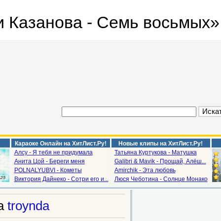
 Казанова - Семь восьмых».
Караоке Онлайн на ХитЛист.Ру!
Новые клипы на ХитЛист.Ру!
Алсу - Я тебя не придумала
Татьяна Куртукова - Матушка
Анита Цой - Береги меня
Galibri & Mavik - Прощай, Алёш...
POLNALYUBVI - Кометы
Amirchik - Эта любовь
Виктория Дайнеко - Сотри его и...
Люся Чеботина - Солнце Монако
ца
troynda