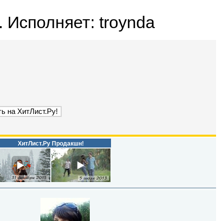
 Исполняет: troynda
ХитЛист.Ру Продакшн!