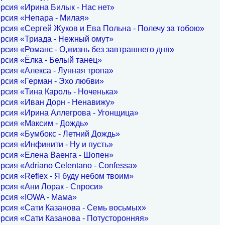
рсия «Ирина Билык - Нас нет»
рсия «Непара - Милая»
рсия «Сергей Жуков и Ева Польна - Полечу за тобою»
рсия «Триада - Нежный омут»
рсия «Романс - О,жизнь без завтрашнего дня»
рсия «Ёлка - Белый танец»
рсия «Алекса - Лунная тропа»
рсия «Герман - Эхо любви»
рсия «Тина Кароль - Ноченька»
ерсия «Иван Дорн - Ненавижу»
рсия «Ирина Аллегрова - Угонщица»
рсия «Максим - Дождь»
рсия «Бумбокс - Летний Дождь»
рсия «Инфинити - Ну и пусть»
рсия «Елена Ваенга - Шопен»
рсия «Adriano Celentano - Confessa»
рсия «Reflex - Я буду небом твоим»
рсия «Ани Лорак - Спроси»
ерсия «IOWA - Мама»
рсия «Сати Казанова - Семь восьмых»
рсия «Сати Казанова - Потусторонняя»