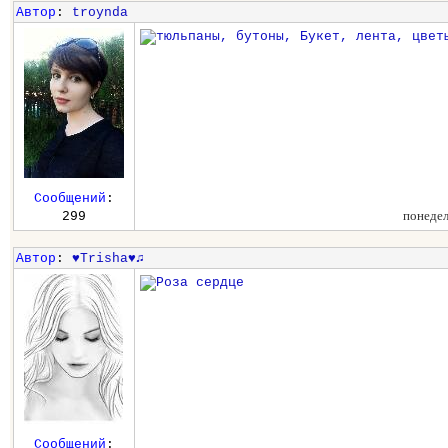
Автор
:
troynda
Сообщений
:
понедел
299
Автор
:
♥Trisha♥♫
Сообщений
: