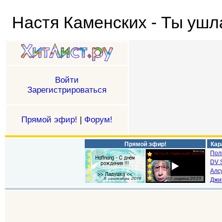
Настя Каменских - Ты ушл
Войти
Зарегистрироваться
Прямой эфир!
|
Форум!
Прямой эфир!
Кар
Пол
DV S
Алс
Джи