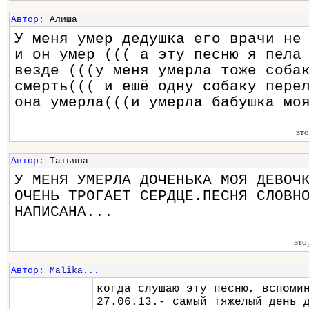
Автор
: Алиша
У меня умер дедушка его врачи не
и он умер ((( а эту песню я пела
везде (((у меня умерла тоже соба
смерть((( и ешё одну собаку пере
она умерла(((и умерла бабушка мо
вт
Автор
: Татьяна
У МЕНЯ УМЕРЛА ДОЧЕНЬКА МОЯ ДЕВОЧ
ОЧЕНЬ ТРОГАЕТ СЕРДЦЕ.ПЕСНЯ СЛОВН
НАПИСАНА...
вто
Автор
:
Malika...
когда слушаю эту песню, вспоми
27.06.13.- самый тяжелый день 