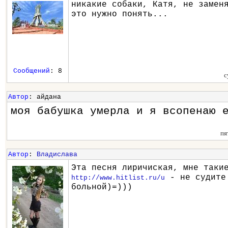
никакие собаки, Катя, не замен
это нужно понять...
Сообщений
: 8
с
Автор
: айдана
моя бабушка умерла и я всопенаю 
пя
Автор
:
Владислава
Эта песня лиричиская, мне таки
- не судите
http://www.hitlist.ru/u
больной)=)))