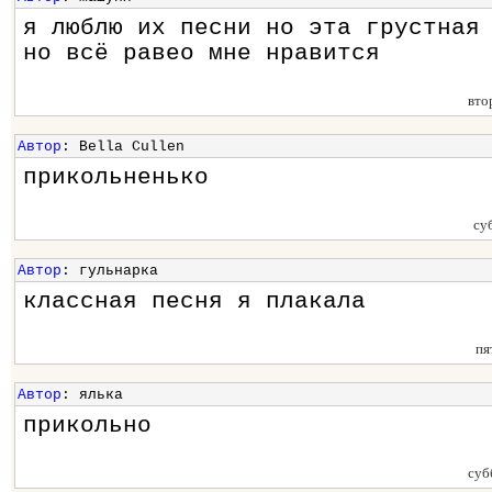
я люблю их песни но эта грустная
но всё равео мне нравится
вто
Автор
: Bella Cullen
прикольненько
су
Автор
: гульнарка
классная песня я плакала
пя
Автор
: ялька
прикольно
суб