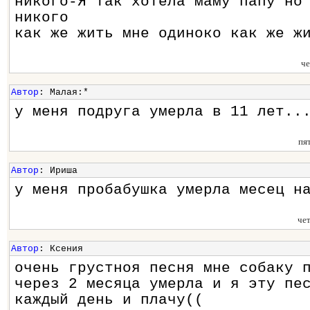
никого-Я так хотела маму папу но
никого
как же жить мне одиноко как же ж
че
Автор
: Малая:*
у меня подруга умерла в 11 лет..
пя
Автор
: Ириша
у меня пробабушка умерла месец н
че
Автор
: Ксения
очень грустноя песня мне собаку 
через 2 месяца умерла и я эту пе
каждый день и плачу((