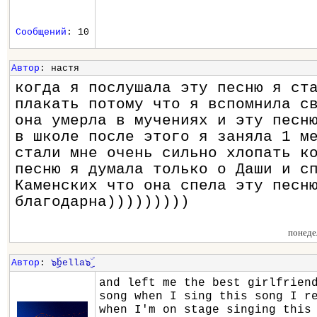
Сообщений
: 10
Автор
: настя
когда я послушала эту песню я ст
плакать потому что я вспомнила с
она умерла в мучениях и эту песн
в школе после этого я заняла 1 м
стали мне очень сильно хлопать к
песню я думала только о Даши и с
Каменских что она спела эту песн
благодарна)))))))))
понеде
Автор
:
๖ۣۣۜbella๖ۣۣۜ
and left me the best girlfrien
song when I sing this song I r
when I'm on stage singing this