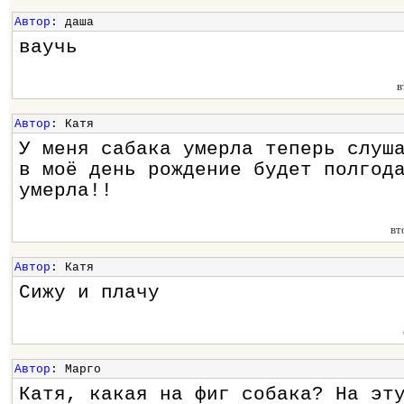
Автор
: даша
ваучь
в
Автор
: Катя
У меня сабака умерла теперь слуш
в моё день рождение будет полгод
умерла!!
вт
Автор
: Катя
Сижу и плачу
Автор
: Марго
Катя, какая на фиг собака? На эт