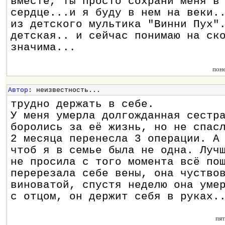
вместе, ты просто сохрани меня в
сердце...и я буду в нем на веки.
из детского мультика "Винни Пух"
детская.. и сейчас понимаю на ск
значима...
пон
Автор
: неизвестность...
трудно держать в себе.
У меня умерла долгожданная сестр
боролись за её жизнь, но не спас
2 месяца перенесла 3 операции. А
чтоб я в семье была не одна. Луч
не просила с того момента всё по
перерезала себе вены, она чуство
виноватой, спустя неделю она уме
с отцом, он держит себя в руках.
пя