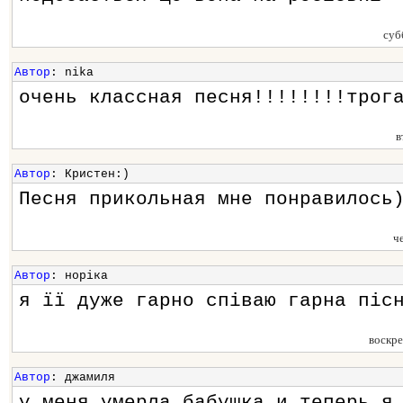
суб
Автор
: nika
очень классная песня!!!!!!!!трог
в
Автор
: Кристен:)
Песня прикольная мне понравилось
ч
Автор
: норіка
я її дуже гарно співаю гарна піс
воскр
Автор
: джамиля
у меня умерла бабушка и теперь я