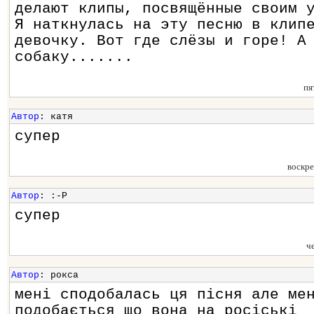
делают клипы, посвящённые своим 
Я наткнулась на эту песню в клип
девочку. Вот где слёзы и горе! А
собаку.......
пя
Автор
: катя
супер
воскр
Автор
: :-Р
супер
ч
Автор
: рокса
мені сподобалась ця пісня але ме
подобається що вона на росіські