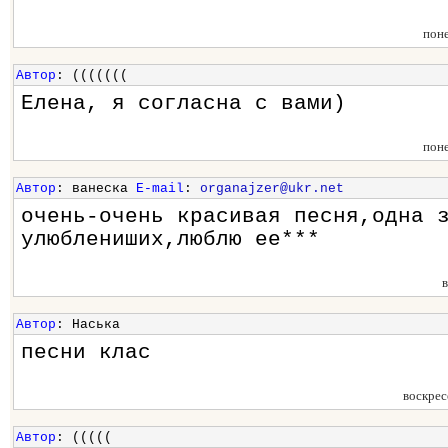
пон
Автор
: (((((((
Елена, я согласна с вами)
пон
Автор
: ванеска
E-mail
:
organajzer@ukr.net
очень-очень красивая песня,одна 
улюблениших,люблю ее***
Автор
: Наська
песни клас
воскрес
Автор
: (((((