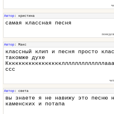
ч
Автор
: кристина
самая классная песня
понедел
Автор
: Макс
классный клип и песня просто кла
такомже духе
Ккккккккккккккккклллллллллллллаа
ссс
че
Автор
: света
вы знаете я не навижу это песню 
каменских и потапа