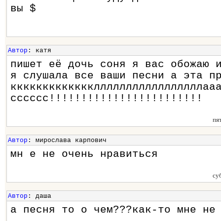
вы $
Автор
: катя
пишет её дочь соня я вас обожаю 
я слушала все ваши песни а эта п
ккккккккккккклллллллллллллллллаа
сссссс!!!!!!!!!!!!!!!!!!!!!!!!
пя
Автор
: мирослава карпович
мн е не очень нравиться
су
Автор
: даша
а песня то о чем???как-то мне не