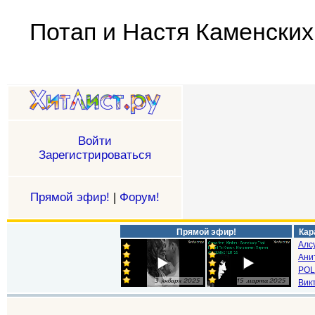
Потап и Настя Каменских 
Войти
Зарегистрироваться
Прямой эфир!
|
Форум!
Прямой эфир!
Кар
Алс
Ани
POL
Викт