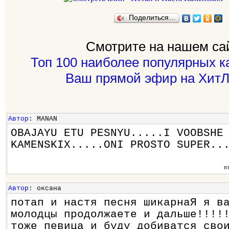
Поделиться…
Смотрите на нашем са
Топ 100 наиболее популярных к
Ваш прямой эфир на ХитЛ
Автор
: MANAN
OBAJAYU ETU PESNYU.....I VOOBSHE
KAMENSKIX.....ONI PROSTO SUPER..
в
Автор
: оксана
потап и настя песня шикарнаЯ я в
молодцы продолжаете и дальше!!!!
тоже певица и буду добиватся сво