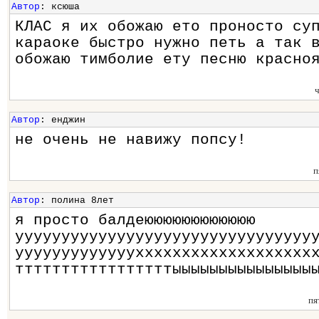
Автор
: ксюша
КЛАС я их обожаю ето проносто су
караоке быстро нужно петь а так 
обожаю тимболие ету песню красно
Автор
: енджин
не очень не навижу попсу!
п
Автор
: полина 8лет
я просто балдеюююююююююююю
уууууууууууууууууууууууууууууууу
уууууууууууууххххххххххххххххххх
тттттттттттттттттыыыыыыыыыыыыыыы
пя