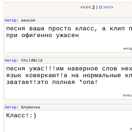
<<<<
2
1
0
>>>>
Автор
: жансая
песня ваша просто класс, а клип 
при офигенно ужасен
воск
Автор
: ChildWild
песня ужас!!!им наверное слов не
язык коверкают!а на нормальные к
зватает!это полная *опа!
поне
Автор
: Блумочка
Класс!:)