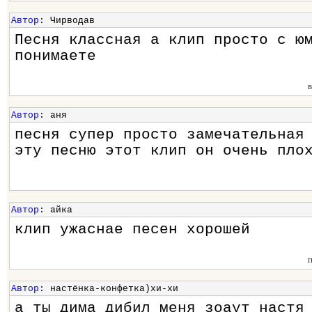
Автор
: Чирводав
Песня классная а клип просто с ю
понимаете
Автор
: аня
песня супер просто замечательная
эту песню этот клип он очень пло
Автор
: айка
клип ужаснае песен хорошей
Автор
: настёнка-конфетка)хи-хи
а ты дима дибил меня зоаут настя