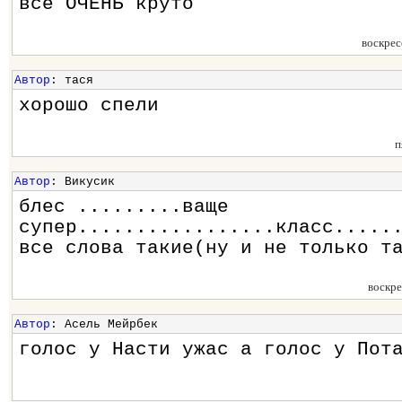
всё ОЧЕНЬ круто
воскрес
Автор
: тася
хорошо спели
п
Автор
: Викусик
блес .........ваще
супер.................класс.....
все слова такие(ну и не только т
воскр
Автор
: Асель Мейрбек
голос у Насти ужас а голос у Пот