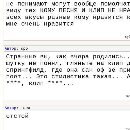
не понимают могут вообще помолча
виду тех КОМУ ПЕСНЯ И КЛИП НЕ НР
всех вкусы разные кому нравится 
мне очень нравится
су
Автор
: кро
Странные вы, как вчера родились.
шутку не понял, гляньте на клип 
спрингфилд, где она сан оф зе пр
поет... Это стилистика такая... 
****, клип ****...
че
Автор
: тася
отстой
су