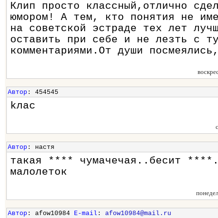
Клип просто классный,отлично сде
юмором! А тем, кто понятия не им
на советской эстраде тех лет луч
оставить при себе и не лезть с т
комментариями.От души посмеялись
воскре
Автор
: 454545
kлас
Автор
: настя
такая **** чумачечая..бесит ****
малолеток
понедел
Автор
: afow10984
E-mail
:
afow10984@mail.ru