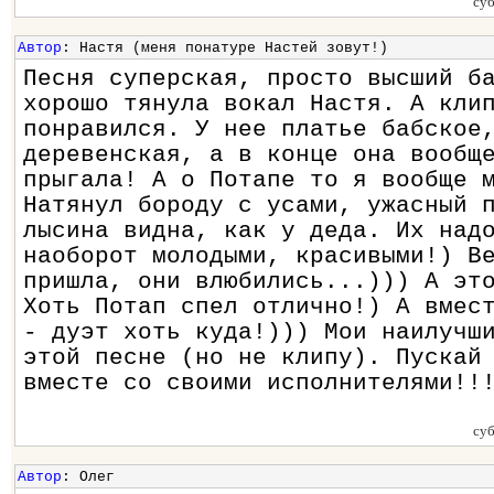
су
Автор
: Настя (меня понатуре Настей зовут!)
Песня суперская, просто высший б
хорошо тянула вокал Настя. А кли
понравился. У нее платье бабское
деревенская, а в конце она вообщ
прыгала! А о Потапе то я вообще 
Натянул бороду с усами, ужасный 
лысина видна, как у деда. Их над
наоборот молодыми, красивыми!) В
пришла, они влюбились...))) А эт
Хоть Потап спел отлично!) А вмес
- дуэт хоть куда!))) Мои наилучш
этой песне (но не клипу). Пускай
вместе со своими исполнителями!!
су
Автор
: Олег