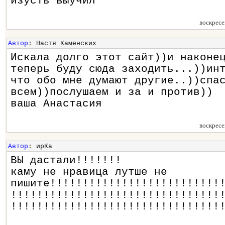
изусть выучил
воскресе
Автор
: Настя Каменских
Искала долго этот сайт))и наконе
теперь буду сюда заходить...))ин
что обо мне думают другие..))спа
всем))послушаем и за и против))
ваша Анастасия
воскресе
Автор
: ирКа
ВЫ дастали!!!!!!!
каму не нравица лутше не
пишите!!!!!!!!!!!!!!!!!!!!!!!!!!
!!!!!!!!!!!!!!!!!!!!!!!!!!!!!!!!
!!!!!!!!!!!!!!!!!!!!!!!!!!!!!!!!