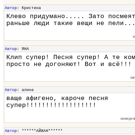
Автор
: Кристина
Клево придумано..... Зато посмея
раньше люди такие вещи не пели..
п
Автор
: ЯНА
Клип супер! Песня супер! А те ко
просто не догоняют! Вот и всё!!!
пя
Автор
: алина
ваще афигено, кароче песня
супер!!!!!!!!!!!!!!!!!!
понедел
Автор
: ******АЙЖАН******