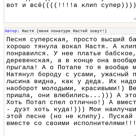
вот и всё((((!!!!а клип супер)))
Автор
: Настя (меня понатуре Настей зовут!)
Песня суперская, просто высший б
хорошо тянула вокал Настя. А кли
понравился. У нее платье бабское
деревенская, а в конце она вообщ
прыгала! А о Потапе то я вообще 
Натянул бороду с усами, ужасный 
лысина видна, как у деда. Их над
наоборот молодыми, красивыми!) В
пришла, они влюбились...))) А эт
Хоть Потап спел отлично!) А вмес
- дуэт хоть куда!))) Мои наилучш
этой песне (но не клипу). Пускай
вместе со своими исполнителями!!