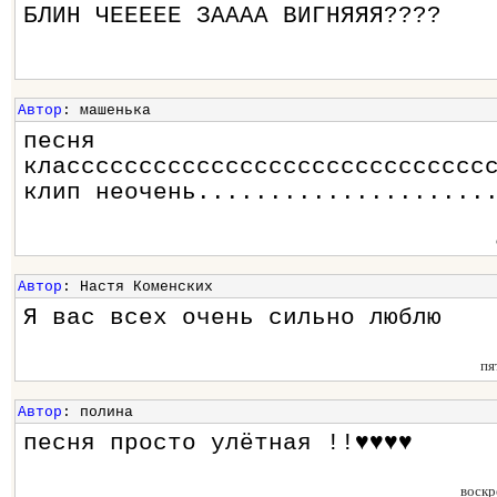
БЛИН ЧЕЕЕЕЕ ЗАААА ВИГНЯЯЯ????
Автор
: машенька
песня
классссссссссссссссссссссссссссс
клип неочень....................
Автор
: Настя Коменских
Я вас всех очень сильно люблю
пя
Автор
: полина
песня просто улётная !!♥♥♥♥
воскр