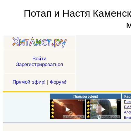
Потап и Настя Каменск
м
Войти
Зарегистрироваться
Прямой эфир!
|
Форум!
Прямой эфир!
Кар
Пол
DV S
Алс
Викт