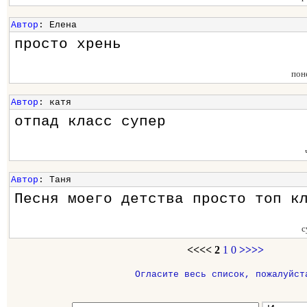
Автор
: Елена
просто хрень
пон
Автор
: катя
отпад класс супер
Автор
: Таня
Песня моего детства просто топ к
с
<<<<
2
1
0
>>>>
Огласите весь список, пожалуйст