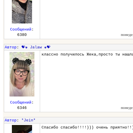
Сообщений
:
понеде
6380
Автор
:
💝♚ Jalaw ♚💝
классно получилось Жека,просто ты нашл
Сообщений
:
понеде
6346
Автор
:
*Jein*
Спасибо спасибо!!!!))) очень приятно!!