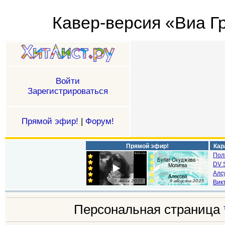
Кавер-версия «Виа Гр
Войти
Зарегистрироваться
Прямой эфир!
|
Форум!
Прямой эфир!
Кар
Пол
DV S
Алс
Викт
Персональная страница