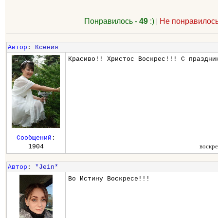
Понравилось -
49
:)
|
Не понравилось
Автор
:
Ксения
Красиво!! Христос Воскрес!!! С праздни
Сообщений
:
воскре
1904
Автор
:
*Jein*
Во Истину Воскресе!!!