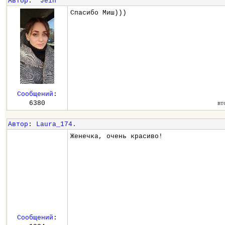
Автор
:
*Jein*
Спасибо Миш)))
Сообщений
:
вт
6380
Автор
:
Laura_174.
Женечка, очень красиво!
Сообщений
: