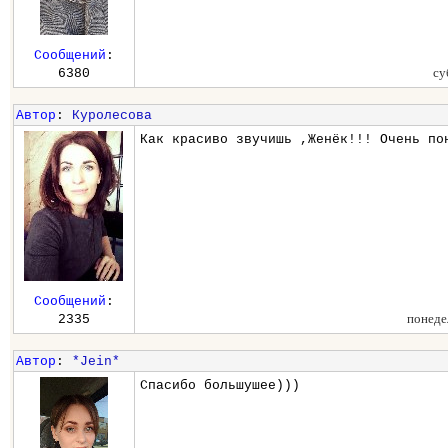
Сообщений
:
су
6380
Автор
:
Куролесова
Как красиво звучишь ,Женёк!!! Очень по
Сообщений
:
понеде
2335
Автор
:
*Jein*
Спасибо большушее)))