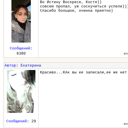
Во Истину Воскресе, Костя))
совсем пропал, уж соскучиться успели))
Спасибо большое, очинна приятно)
Сообщений
:
вт
6380
Автор
:
Екатерина
Красиво...КАк вы ее записали,ее же нет
Сообщений
: 29
вт