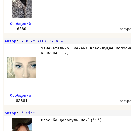
Сообщений
:
воскре
6380
Автор
:
•.♥.•° ALEX °•.♥.•
Замечательно, Женёк! Красивущее исполн
классная...)
Сообщений
:
воскре
63661
Автор
:
*Jein*
Спасибо дорогуль мой))***)