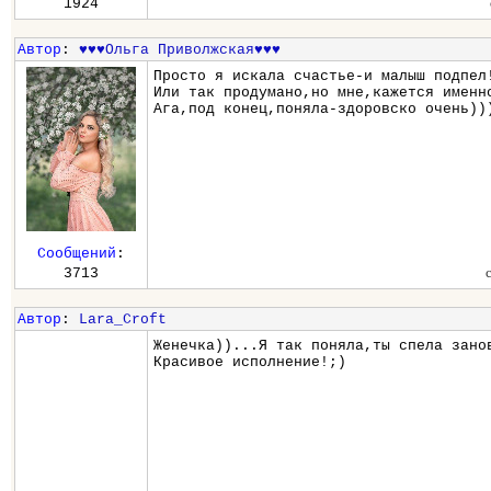
1924
Автор
:
♥♥♥Ольга Приволжская♥♥♥
Просто я искала счастье-и малыш подпел
Или так продумано,но мне,кажется именн
Ага,под конец,поняла-здоровско очень))
Сообщений
:
3713
Автор
:
Lara_Croft
Женечка))...Я так поняла,ты спела зано
Красивое исполнение!;)