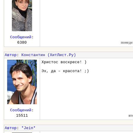
Сообщений
:
понеде
6380
Автор
:
Константин (ХитЛист.Ру)
Христос воскресе! )
Эх, да – красота! ;)
Сообщений
:
вт
15511
Автор
:
*Jein*