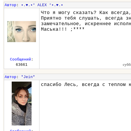
Автор
:
•.♥.•° ALEX °•.♥.•
Что я могу сказать? Как всегда
Приятно тебя слушать, всегда з
замечательное, искреннее испол
Маська!!! ;****
Сообщений
:
субб
63661
Автор
:
*Jein*
спасибо Лесь, всегда с теплом 