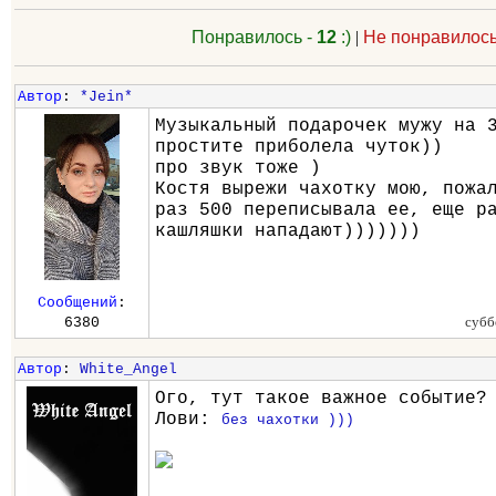
Понравилось -
12
:)
|
Не понравилось
Автор
:
*Jein*
Музыкальный подарочек мужу на 
простите приболела чуток))
про звук тоже )
Костя вырежи чахотку мою, пожа
раз 500 переписывала ее, еще р
кашляшки нападают)))))))
Сообщений
:
субб
6380
Автор
:
White_Angel
Ого, тут такое важное событие?
Лови:
без чахотки )))