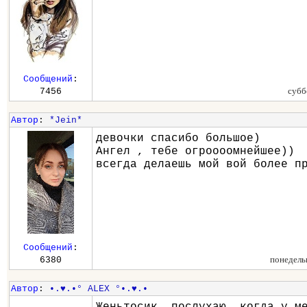
Сообщений
:
субб
7456
Автор
:
*Jein*
девочки спасибо большое)
Ангел , тебе огроооомнейшее))
всегда делаешь мой вой более п
Сообщений
:
понедель
6380
Автор
:
•.♥.•° ALEX °•.♥.•
Женьтосик, послухаю, когда у м