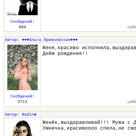
Сообщений
:
субб
604
Автор
:
♥♥♥Ольга Приволжская♥♥♥
Женя,красиво исполнила,выздора
Днём рождения!!
Сообщений
:
субб
3713
Автор
:
Nadin♠
Женёк,выздоравливай!!! Мужа с 
Умничка,красивоооо спела,не см