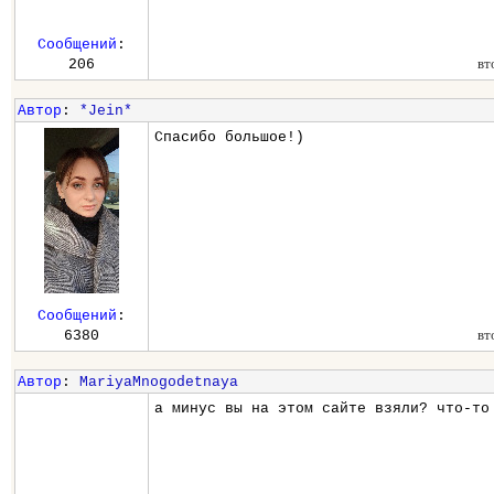
Сообщений
:
вт
206
Автор
:
*Jein*
Спасибо большое!)
Сообщений
:
вт
6380
Автор
:
MariyaMnogodetnaya
а минус вы на этом сайте взяли? что-то