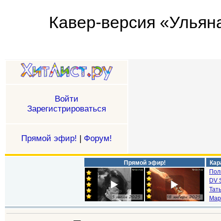
Кавер-версия «Ульяна
Войти
Зарегистрироваться
Прямой эфир!
|
Форум!
Прямой эфир!
Кар
Пол
DV S
Тат
Мар