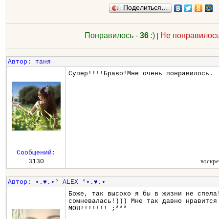
Поделиться…
Понравилось -
36
:)
|
Не понравилось
Автор
:
таня
Супер!!!!Браво!Мне очень понравилось.
Сообщений
:
воскре
3130
Автор
:
•.♥.•° ALEX °•.♥.•
Боже, так высоко я бы в жизни не спела
сомневалась!))) Мне так давно нравится
МОЯ!!!!!!! ;***