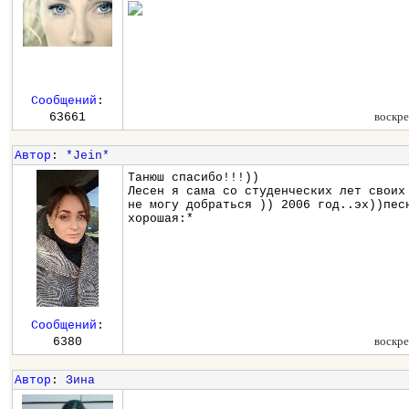
Сообщений
:
воскре
63661
Автор
:
*Jein*
Танюш спасибо!!!))
Лесен я сама со студенческих лет своих
не могу добраться )) 2006 год..эх))пес
хорошая:*
Сообщений
:
воскре
6380
Автор
:
Зина