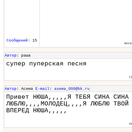
Сообщений
: 15
воск
Автор
: раша
супер пуперская песня
с
Автор
: Асема
E-mail
:
asema_000@bk.ru
Привет НЮША,,,,,Я ТЕБЯ СИНА СИНА
ЛЮБЛЮ,,,,МОЛОДЕЦ,,,,Я ЛЮБЛЮ ТВОЙ
ВПЕРЕД НЮША,,,,,
п