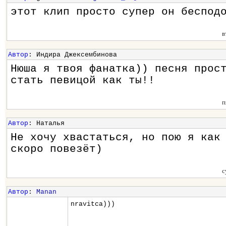
этот клип просто супер он беспод
в
Автор
: Индира Джексембинова
Нюша я твоя фанатка)) песня прос
стать певицой как ты!!
п
Автор
: Наталья
Не хочу хвастаться, но пою я как
скоро повезёт)
с
Автор
:
Manan
nravitca)))