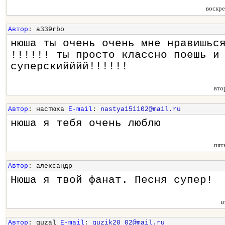
воскр
Автор
: a339rbo
нюша ты очень очень мне нравишьс
!!!!!! ты просто классно поешь и
суперскийййй!!!!!!
вто
Автор
: настюха
E-mail
:
nastya151102@mail.ru
нюша я тебя очень люблю
пят
Автор
: александр
Нюша я твой фанат. Песня супер!
в
Автор
: guzal
E-mail
:
guzik20_02@mail.ru