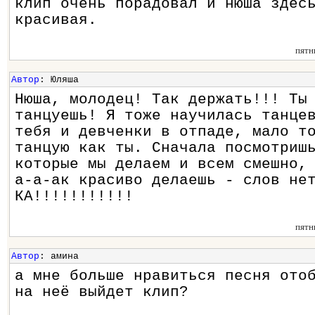
клип очень порадовал и нюша здес
красивая.
пятн
Автор
: Юляша
Нюша, молодец! Так держать!!! Ты
танцуешь! Я тоже научилась танце
тебя и девченки в отпаде, мало т
танцую как ты. Сначала посмотриш
которые мы делаем и всем смешно,
а-а-ак красиво делаешь - слов не
КА!!!!!!!!!!!
пятн
Автор
: амина
а мне больше нравиться песня ото
на неё выйдет клип?