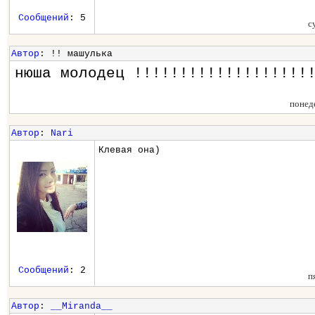
Сообщений
: 5
с
Автор
: !! машулька
нюша молодец !!!!!!!!!!!!!!!!!!!
понед
Автор
:
Nari
Клевая она)
Сообщений
: 2
п
Автор
:
__Miranda__