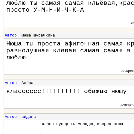
люблю ты самая самая кльёвая,кра
просто У-М-Н-И-Ч-К-А
ч
Автор
: маша шурачкина
Нюша ты проста афигенная самая к
равнодушная клевая самая самая я
люблю
воскрес
Автор
: Алёна
класссссс!!!!!!!!!! обажаю нюшу
понедел
Автор
:
айдана
класс супер ты молодец вперед нюша