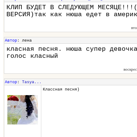
КЛИП БУДЕТ В СЛЕДУЮЩЕМ МЕСЯЦЕ!!!
ВЕРСИЯ)так как нюша едет в амери
вт
Автор
: лена
класная песня. нюша супер девочк
голос класный
воскре
Автор
:
Tasya...
Классная песня)