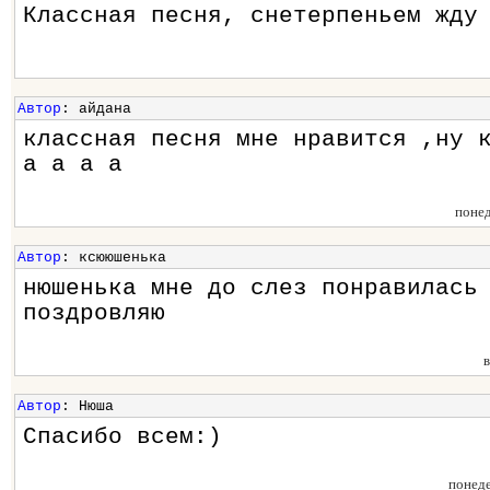
Классная песня, снетерпеньем жду
Автор
: айдана
классная песня мне нравится ,ну 
а а а а
поне
Автор
: ксююшенька
нюшенька мне до слез понравилась
поздровляю
Автор
: Нюша
Спасибо всем:)
понед