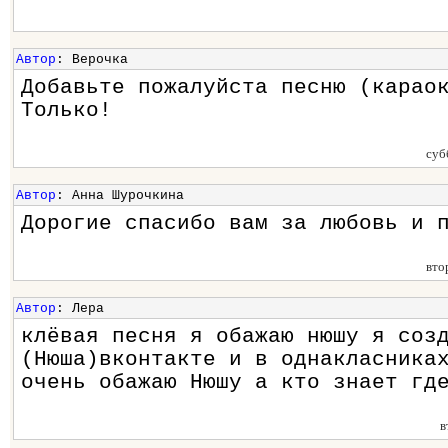
Автор
: Верочка
Добавьте пожалуйста песню (карао
Только!
суб
Автор
: Анна Шурочкина
Дорогие спасибо вам за любовь и 
вто
Автор
: Лера
клёвая песня я обажаю нюшу я соз
(Нюша)вконтакте и в однакласника
очень обажаю Нюшу а кто знает гд
в