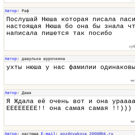
Автор
: Раф
Послушай Нюша которая писала пас
настоящая Нюша бо она бы знала ч
написала пишется так посибо
су
Автор
: дашулька шурочкина
ухты нюша у нас фамилии одинаков
че
Автор
: Даша
Я Ждала её очень вот и она урааа
ЕЕЕЕЕЕЕЕ!! она самая самая !!)))
че
Автор
: настюша
E-mail
:
pozdnyakova_2000@bk.ru