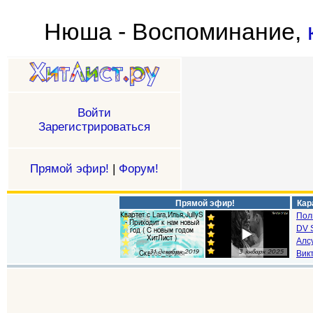
Нюша - Воспоминание,
Войти
Зарегистрироваться
Прямой эфир!
|
Форум!
Прямой эфир!
Кар
Пол
DV S
Алс
Викт