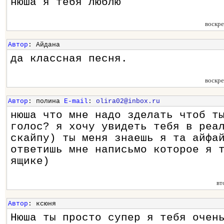
нюша я тебя люблю
воскр
Автор
: Айдана
да классная песня.
воскр
Автор
: полина
E-mail
:
olira02@inbox.ru
нюша что мне надо зделать чтоб т
голос? я хочу увидеть тебя в реа
скайпу) ты меня знаешь я та айфа
ответишь мне написьмо которое я 
ящике)
вт
Автор
: ксюня
Нюша ты просто супер я тебя очен