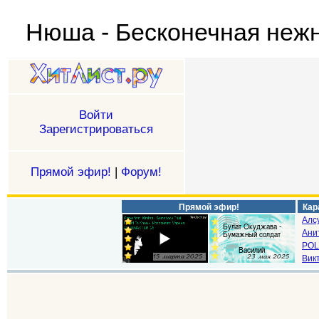
Нюша - Бесконечная неж
Войти
Зарегистрироваться
Прямой эфир!
|
Форум!
Прямой эфир!
Кар
Алс
Ани
POL
Викт