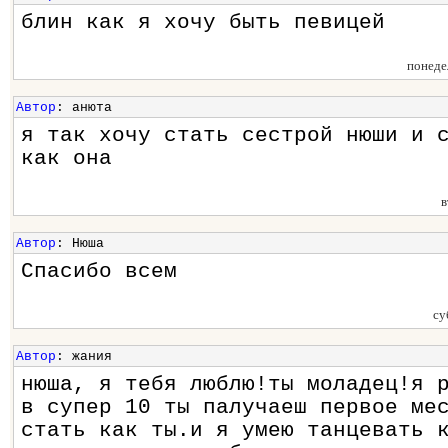
блин как я хочу быть певицей
понеде
Автор
: анюта
я так хочу стать сестрой нюши и 
как она
в
Автор
: Нюша
Спасибо всем
су
Автор
: жания
нюша, я тебя люблю!ты моладец!я 
в супер 10 ты палучаеш первое ме
стать как ты.и я умею танцевать 