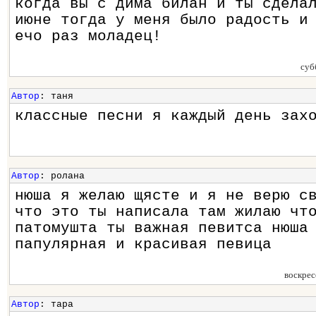
когда вы с дима билан и ты сдела
июне тогда у меня было радость и
ечо раз моладец!
суб
Автор
: таня
классные песни я каждый день зах
Автор
: ролана
нюша я желаю щясте и я не верю с
что это ты написала там жилаю чт
патомушта ты важная певитса нюша
папулярная и красивая певица
воскрес
Автор
: тара