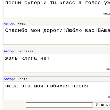
песни супер и ты класс а голос у
понед
Автор
: Нюша
Спасибо мои дороги!Люблю вас!ВАш
Автор
: Виолетта
жаль клипа нет
вт
Автор
: настя
нюша эта моя любимая песня
в