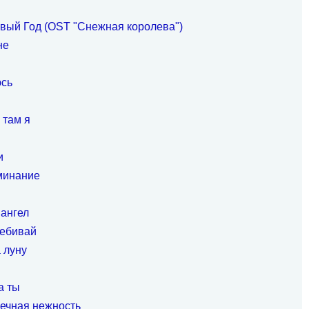
вый Год (OST "Снежная королева")
не
юсь
 там я
и
минание
 ангел
ребивай
 луну
а ты
ечная нежность