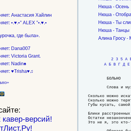
Нюша - Осень
Нюша - Отобр
няет: Анастасия Хайлин
Нюша - Ты сл
т: •.♥.•° ALEX °•.♥.•
Нюша - Танцы 
урочка, где была».
Алина Гросу -
няет: Dana007
т: Victoria Grant.
2
3
5
A
яет: Nadin♠
А
Б
В
Г
Д
Е
яет: ♥Trisha♥♫
	БОЛЬНО

	Слова и музыка: Нюша Шурочкина

Сколько можно искат
Сколько можно терят
Губы кусать, самой
сайте:
Блики расстроенных 
 кавер-версий!
Остатки незаконченн
Это не я, это кто-т
тЛист.Ру!