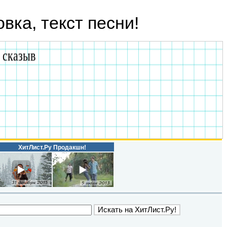
овка, текст песни!
ХитЛист.Ру Продакшн!