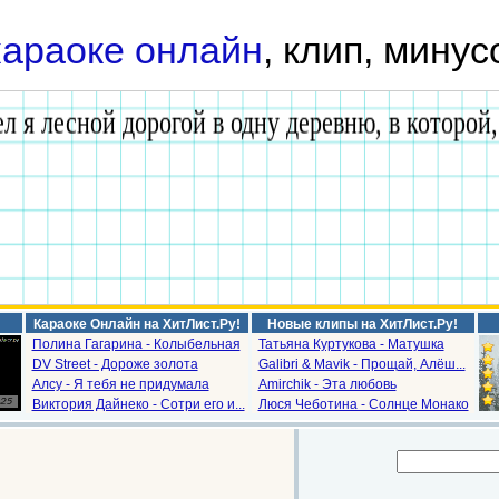
караоке онлайн
, клип, минус
Караоке Онлайн на ХитЛист.Ру!
Новые клипы на ХитЛист.Ру!
Полина Гагарина - Колыбельная
Татьяна Куртукова - Матушка
DV Street - Дороже золота
Galibri & Mavik - Прощай, Алёш...
Алсу - Я тебя не придумала
Amirchik - Эта любовь
Виктория Дайнеко - Сотри его и...
Люся Чеботина - Солнце Монако