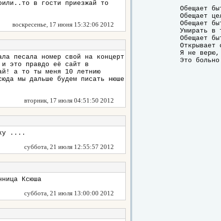
оили..то в гости приезжай то
	Обещает быть с тобой,

	Обещает целовать тебя по утрам,

	Обещает быть собой,

воскресенье, 17 июня 15:32:06 2012
	Умирать в твоих руках.

	Обещает быть с тобой,

	Открывает сердце лишь для тебя,

	Я не верю, это сон

ала песала номер свой на концерт
	Это больн
 и это правдо её сайт в
ай! а то ты меня 10 летнию
сюда мы дальше будем писать нюше
вторник, 17 июля 04:51:50 2012
ку ....
суббота, 21 июля 12:55:57 2012
нница Ксюша
суббота, 21 июля 13:00:00 2012