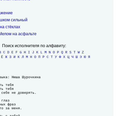
ажение
ишком сильный
на стёклах
 Мелом на асфальте
Поиск исполнителя по алфавиту:
B
C
D
E
F
G
H
I
J
K
L
M
N
O
P
Q
R
S
T
W
Z
Ё
Ж
З
И
К
Л
М
Н
О
П
Р
С
Т
У
Ф
Х
Ц
Ч
Ш
Э
Ю
Я
ь тебя

ь тебя

 себе не доверять.

глаз

ых фраз

о за меня.
