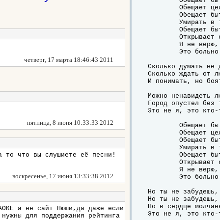
	Обещает быть с тобой,

	Обещает целовать тебя по утрам,

	Обещает быть собой,

	Умирать в твоих руках.

	Обещает быть с тобой,

	Открывает сердце лишь для тебя,

	Я не верю, это сон

	Это больно для меня.

четверг, 17 марта 18:46:43 2011
Сколько думать не д
Сколько ждать от лю
И понимать, но боя
Можно ненавидеть лю
Город опустел без т
Это не я, это кто-т
пятница, 8 июня 10:33:33 2012
	Обещает быть с тобой,

	Обещает целовать тебя по утрам,

	Обещает быть собой,

	Умирать в твоих руках.

а то что вы слушиете её песни!
	Обещает быть с тобой,

	Открывает сердце лишь для тебя,

	Я не верю, это сон

воскресенье, 17 июня 13:33:38 2012
	Это больно для меня.

Но ты не забудешь,
Но ты не забудешь,
Но в сердце молчан
АОКЕ а не сайт Нюши,да даже если
Это не я, это кто-т
 нужны для поддержания рейтинга