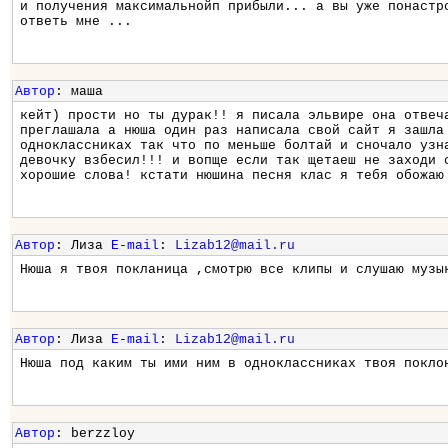
и получения максимальнойп прибыли... а вы уже понастр
ответь мне ...
Автор
: маша
кейт) прости но ты дурак!! я писала эльвире она отвеч
преглашала а нюша один раз написала свой сайт я зашла
одноклассниках так что по меньше болтай и сночало узн
девочку взбесил!!! и вопще если так щетаеш не заходи 
хорошие слова! кстати нюшина песня клас я тебя обожаю
Автор
: Лиза
E-mail
:
Lizab12@mail.ru
Нюша я твоя покланица ,смотрю все клипы и слушаю музы
Автор
: Лиза
E-mail
:
Lizab12@mail.ru
Нюша под каким ты ими ним в одноклассниках твоя покло
Автор
: berzzloy