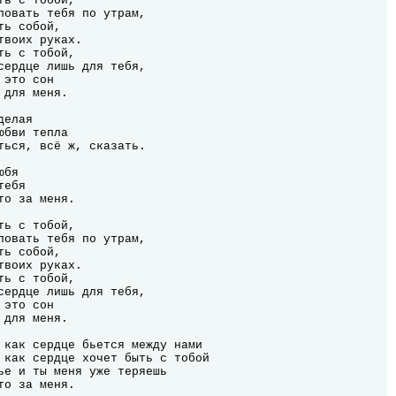
елая

бви тепла

ться, всё ж, сказать.

бя

ебя

о за меня.

 как сердце бьется между нами

 как сердце хочет быть с тобой

ье и ты меня уже теряешь

о за меня.
