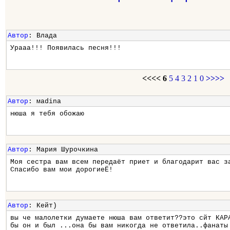
Автор
: Влада
Урааа!!! Появилась песня!!!
<<<<
6
5
4
3
2
1
0
>>>>
Автор
: маdina
нюша я тебя обожаю
Автор
: Мария Шурочкина
Моя сестра вам всем передаёт приет и благодарит вас з
Спасибо вам мои дорогиеЁ!
Автор
: Кейт)
вы че малолетки думаете нюша вам ответит??это сйт КАР
бы он и был ...она бы вам никогда не ответила..фанаты