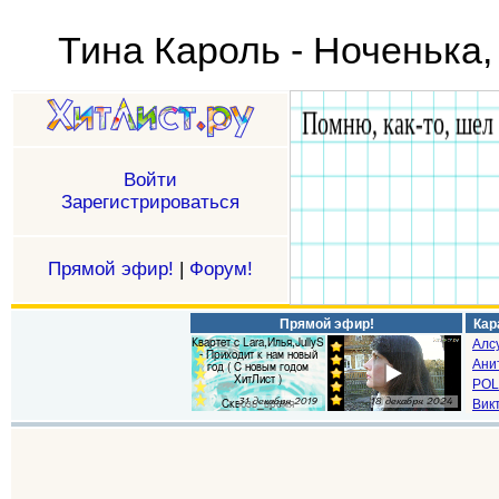
Тина Кароль - Ноченька
Войти
Зарегистрироваться
Прямой эфир!
|
Форум!
Прямой эфир!
Кар
Алс
Ани
POL
Викт