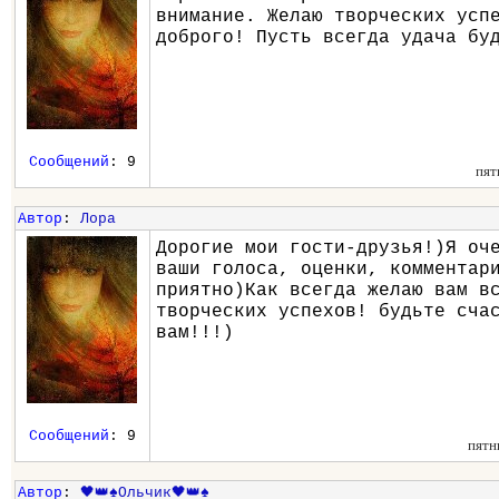
внимание. Желаю творческих усп
доброго! Пусть всегда удача бу
Сообщений
: 9
пят
Автор
:
Лора
Дорогие мои гости-друзья!)Я оч
ваши голоса, оценки, комментар
приятно)Как всегда желаю вам в
творческих успехов! будьте сча
вам!!!)
Сообщений
: 9
пятн
Автор
:
🖤👑♠️Ольчик🖤👑♠️