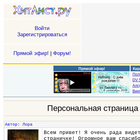
Войти
Зарегистрироваться
Прямой эфир!
|
Форум!
Прямой эфир!
Кар
Пол
DV S
Алс
Викт
Персональная страниц
Автор
:
Лора
Всем привет! Я очень рада виде
страничке! Огромное вам спасиб