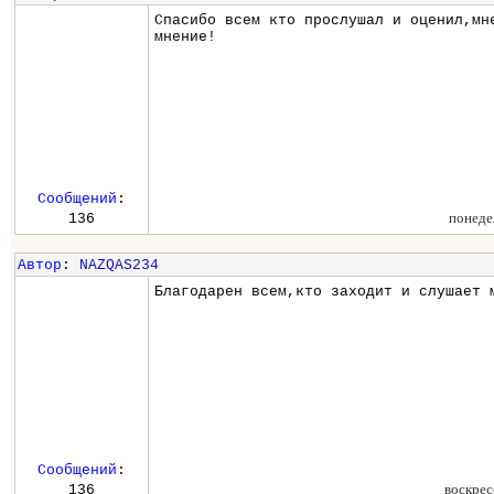
Спасибо всем кто прослушал и оценил,мн
мнение!
Сообщений
:
понеде
136
Автор
:
NAZQAS234
Благодарен всем,кто заходит и слушает 
Сообщений
:
воскрес
136