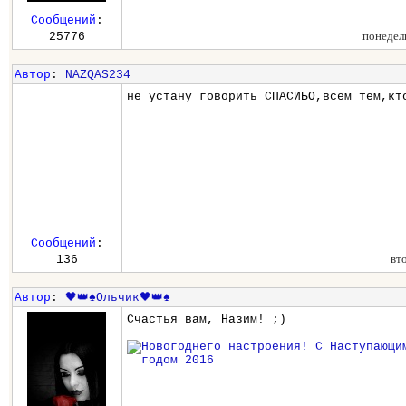
Сообщений
:
понедел
25776
Автор
:
NAZQAS234
не устану говорить СПАСИБО,всем тем,кт
Сообщений
:
вт
136
Автор
:
🖤👑♠️Ольчик🖤👑♠️
Счастья вам, Назим! ;)