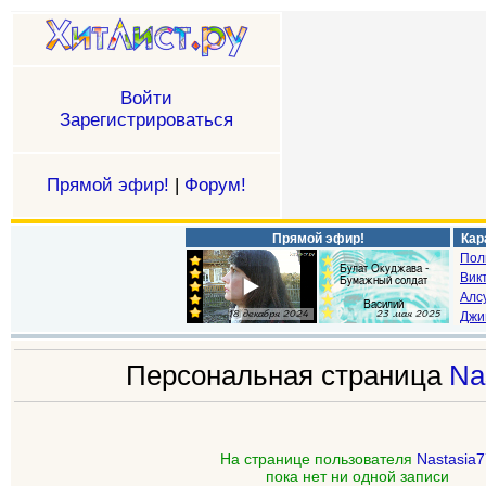
Войти
Зарегистрироваться
Прямой эфир!
|
Форум!
Прямой эфир!
Кар
Пол
Викт
Алс
Джи
Персональная страница
Na
На странице пользователя
Nastasia
пока нет ни одной записи