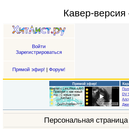
Кавер-версия 
Войти
Зарегистрироваться
Прямой эфир!
|
Форум!
Прямой эфир!
Кар
Пол
DV S
Алс
Джи
Персональная страниц