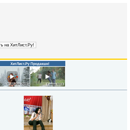
ХитЛист.Ру Продакшн!