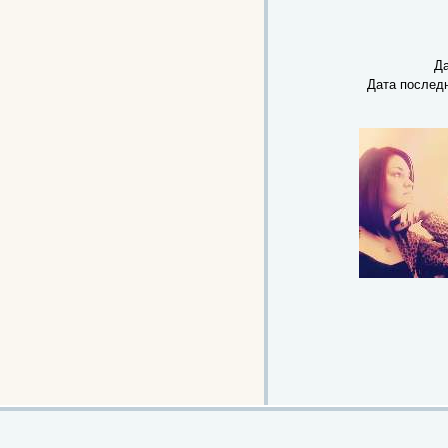
Да
Дата послед