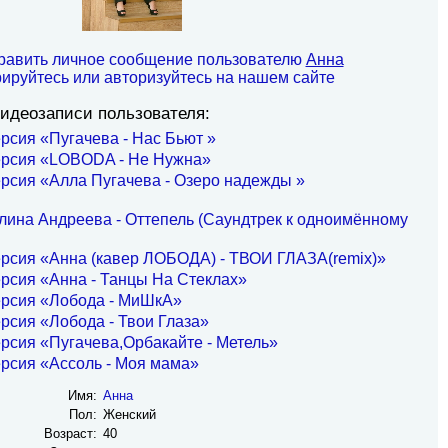
равить личное сообщение пользователю
Анна
рируйтесь или авторизуйтесь на нашем сайте
идеозаписи пользователя:
рсия «Пугачева - Нас Бьют »
ерсия «LOBODA - Не Нужна»
рсия «Алла Пугачева - Озеро надежды »
лина Андреева - Оттепель (Саундтрек к одноимённому
рсия «Анна (кавер ЛОБОДА) - ТВОИ ГЛАЗА(remix)»
рсия «Анна - Танцы На Стеклах»
ерсия «Лобода - МиШкА»
рсия «Лобода - Твои Глаза»
рсия «Пугачева,Орбакайте - Метель»
рсия «Ассоль - Моя мама»
Имя:
Анна
Пол:
Женский
Возраст:
40