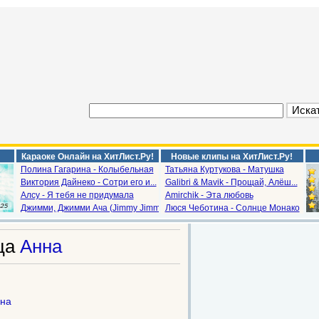
Караоке Онлайн на ХитЛист.Ру!
Новые клипы на ХитЛист.Ру!
Полина Гагарина - Колыбельная
Татьяна Куртукова - Матушка
Виктория Дайнеко - Сотри его и...
Galibri & Mavik - Прощай, Алёш...
Алсу - Я тебя не придумала
Amirchik - Эта любовь
Джимми, Джимми Ача (Jimmy Jimm...
Люся Чеботина - Солнце Монако
ца
Анна
на