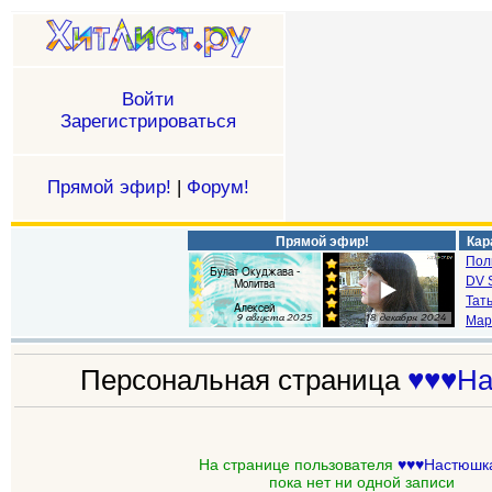
Войти
Зарегистрироваться
Прямой эфир!
|
Форум!
Прямой эфир!
Кар
Пол
DV S
Тат
Мар
Персональная страница
♥♥♥На
На странице пользователя
♥♥♥Настюшк
пока нет ни одной записи