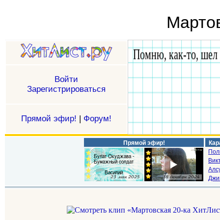
Мартов
Войти
Зарегистрироваться
Прямой эфир!
|
Форум!
Прямой эфир!
Кар
Пол
Викт
Алс
Джи