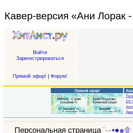
Войти
Зарегистрироваться
Прямой эфир!
|
Форум!
Прямой эфир!
Кар
Пол
DV S
Алс
Джи
Персональная страница