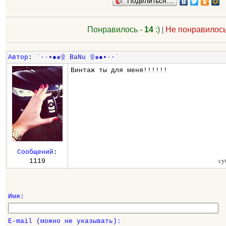
Поделиться…
Понравилось -
14
:)
|
Не понравилось
Автор
:
˙·٠•●๑۩ BaNu ۩๑●•٠·˙
Винтаж ты для меня!!!!!!
Сообщений
:
су
1119
Имя:
E-mail (можно не указывать):