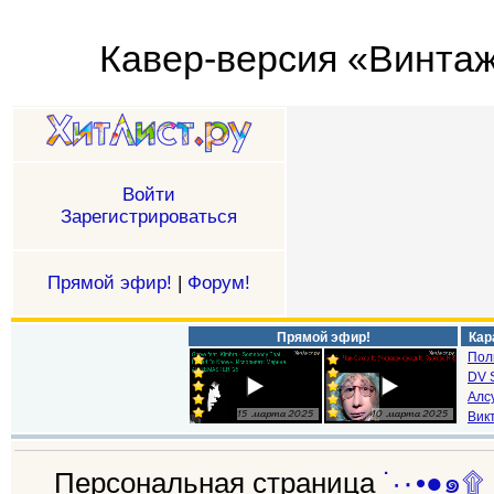
Войти
Зарегистрироваться
Прямой эфир!
|
Форум!
Прямой эфир!
Кар
Пол
DV S
Алс
Викт
Персональная страница