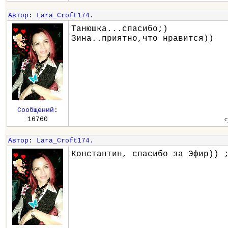
Автор
:
Lara_Croft174.
Танюшка...спасибо;)
Зина..приятно,что нравится))
Сообщений
:
с
16760
Автор
:
Lara_Croft174.
Константин, спасибо за Эфир)) 