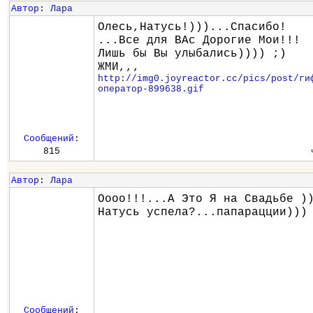
Автор
:
Лара
Олесь,Натусь!)))...Спасибо!
...Все для ВАс Дорогие Мои!!!
Лишь бы Вы улыбались)))) ;)
ЖМИ,,,
http://img0.joyreactor.cc/pics/post/ги
оператор-899638.gif
Сообщений
:
815
Автор
:
Лара
Оооо!!!...А Это Я на Свадьбе )
Натусь успела?...папарацции)))
Сообщений
: