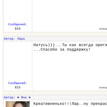
Сообщений
:
понед
815
Автор
:
Лара
Натусь)))...Ты как всегда ориг
...Спасибо за поддержку!
Сообщений
:
понед
815
Автор
:
♥ Яна ♥
Креативненько!!!Лар..ну прекра