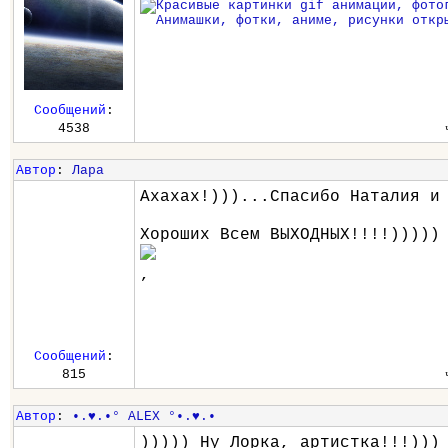
Сообщений
:
4538
Автор
:
Лара
Ахахах!)))...Спасибо Наталия и
Хороших Всем ВЫХОДНЫХ!!!!)))))
,
Сообщений
:
815
Автор
:
•.♥.•° ALEX °•.♥.•
))))) Ну Лорка, артистка!!!)))