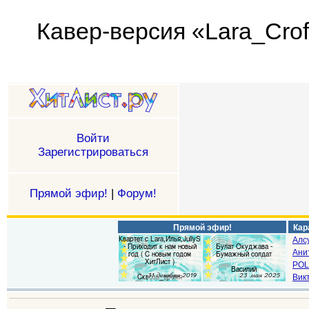
Кавер-версия «Lara_Croft1
Войти
Зарегистрироваться
Прямой эфир!
|
Форум!
Прямой эфир!
Кар
Алс
Ани
POL
Викт