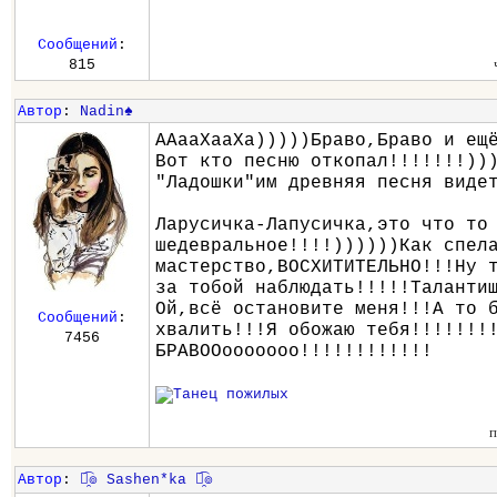
Сообщений
:
815
Автор
:
Nadin♠
ААааХааХа)))))Браво,Браво и ещ
Вот кто песню откопал!!!!!!!))
"Ладошки"им древняя песня виде
Ларусичка-Лапусичка,это что то
шедевральное!!!!))))))Как спел
мастерство,ВОСХИТИТЕЛЬНО!!!Ну 
за тобой наблюдать!!!!!Таланти
Ой,всё остановите меня!!!А то 
Сообщений
:
хвалить!!!Я обожаю тебя!!!!!!!
7456
БРАВООооооооо!!!!!!!!!!!!
п
Автор
:
๏̯͡๏ Sashen*ka ๏̯͡๏