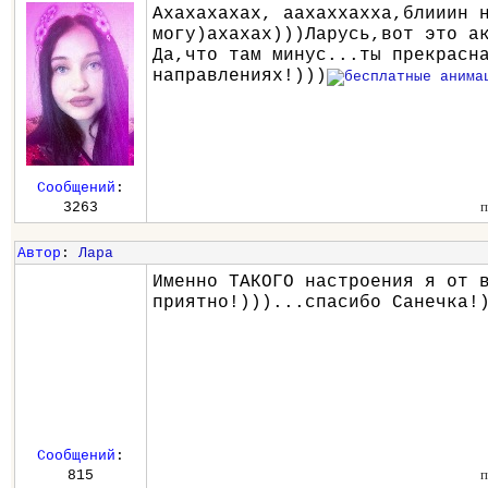
Ахахахахах, аахаххахха,блииин 
могу)ахахах)))Ларусь,вот это а
Да,что там минус...ты прекрасн
направлениях!)))
Сообщений
:
п
3263
Автор
:
Лара
Именно ТАКОГО настроения я от 
приятно!)))...спасибо Санечка!
Сообщений
:
п
815