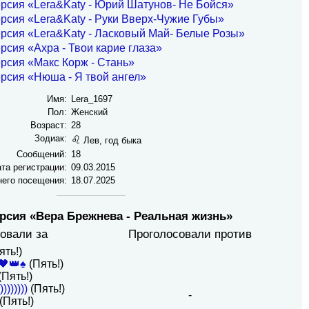
рсия «Lera&Katy - Юрий Шатунов- Не Бойся»
рсия «Lera&Katy - Руки Вверх-Чужие Губы»
рсия «Lera&Katy - Ласковый Май- Белые Розы»
рсия «Ахра - Твои карие глаза»
рсия «Макс Корж - Стань»
рсия «Нюша - Я твой ангел»
Имя:
Lera_1697
Пол:
Женский
Возраст:
28
Зодиак:
♌
Лев, год быка
Сообщений:
18
та регистрации:
09.03.2015
него посещения:
18.07.2025
рсия «Вера Брежнева - Реальная жизнь»
овали за
Проголосовали против
ять!)
🖤👑♠️
(Пять!)
(Пять!)
)))))))
(Пять!)
-
(Пять!)