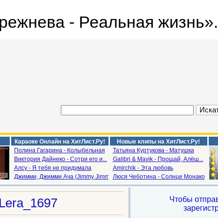
режнева - Реальная жизнь».
Караоке Онлайн на ХитЛист.Ру!
Новые клипы на ХитЛист.Ру!
Полина Гагарина - Колыбельная
Татьяна Куртукова - Матушка
Виктория Дайнеко - Сотри его и...
Galibri & Mavik - Прощай, Алёш...
Алсу - Я тебя не придумала
Amirchik - Эта любовь
Джимми, Джимми Ача (Jimmy Jimm...
Люся Чеботина - Солнце Монако
Чтобы отпра
Lera_1697
зарегист