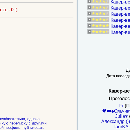
Кавер-ве
Кавер-ве
ось -
0
:)
Кавер-ве
Кавер-ве
Кавер-ве
Кавер-ве
Да
Дата послед
Кавер-ве
Проголос
Fr
(П
🖤👑♠️Ольчик
Julia♥
необязательно, однако
Александр:))))
чную переписку с другими
laurKA
ой профиль, публиковать