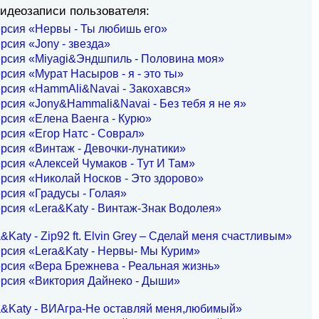
идеозаписи пользователя:
рсия «Нервы - Ты любишь его»
рсия «Jony - звезда»
ерсия «Miyagi&Эндшпиль - Половина моя»
рсия «Мурат Насыров - я - это ты»
рсия «HammAli&Navai - Закохався»
рсия «Jony&Hammali&Navai - Без тебя я не я»
рсия «Елена Ваенга - Курю»
рсия «Егор Натс - Соврал»
рсия «Винтаж - Девочки-лунатики»
рсия «Алексей Чумаков - Тут И Там»
рсия «Николай Носков - Это здорово»
рсия «Градусы - Голая»
рсия «Lera&Katy - Винтаж-Знак Водолея»
Katy - Zip92 ft. Elvin Grey ‒ Сделай меня счастливым»
рсия «Lera&Katy - Нервы- Мы Курим»
рсия «Вера Брежнева - Реальная жизнь»
ерсия «Виктория Дайнеко - Дыши»
a&Katy - ВИАгра-Не оставляй меня,любимый»