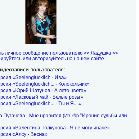
ть личное сообщение пользователю
>> Ладушка <<
рируйтесь или авторизуйтесь на нашем сайте
идеозаписи пользователя:
рсия «Seelenglücklich - Ива»
рсия «Seelenglücklich... - Колокольчик»
рсия «Юрий Шатунов - А лето цвета»
рсия «Ласковый май - Белые розы»
сия «Seelenglücklich... - Ты и Я....»
 Пугачева - Мне нравится (Из к/ф "Ирония судьбы или
рсия «Валентина Толкунова - Я не могу иначе»
рсия «Алсу - Весна»