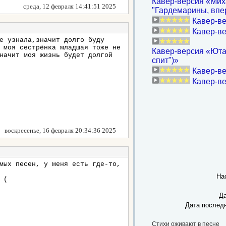
Кавер-версия «Мих
среда, 12 февраля 14:41:51 2025
"Гардемарины, впер
Кавер-ве
Кавер-ве
е узнала,значит долго буду
 моя сестрёнка младшая тоже не
Кавер-версия «Юта
начит моя жизнь будет долгой
спит")»
Кавер-ве
Кавер-ве
воскресенье, 16 февраля 20:34:36 2025
мых песен, у меня есть где-то,
На
 (
Да
Дата послед
Стихи оживают в песне