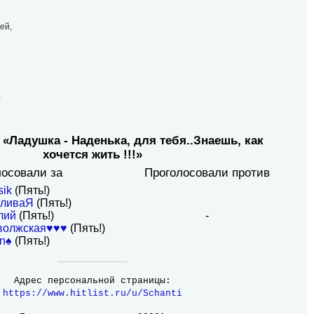
ей,
,
 «Ладушка - Наденька, для тебя..Знаешь, как
хочется жить !!!»
лосовали за
Проголосовали против
sik
(Пять!)
дливаЯ
(Пять!)
лий
(Пять!)
-
волжская♥♥♥
(Пять!)
n♠
(Пять!)
Адрес персональной страницы:
https://www.hitlist.ru/u/Schanti