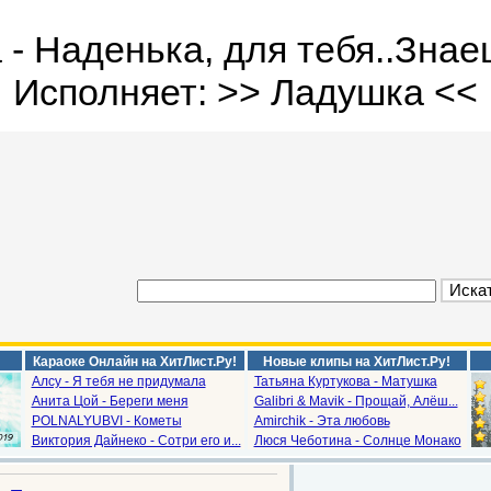
 Наденька, для тебя..Знаешь
Исполняет: >> Ладушка <<
Караоке Онлайн на ХитЛист.Ру!
Новые клипы на ХитЛист.Ру!
Алсу - Я тебя не придумала
Татьяна Куртукова - Матушка
Анита Цой - Береги меня
Galibri & Mavik - Прощай, Алёш...
POLNALYUBVI - Кометы
Amirchik - Эта любовь
Виктория Дайнеко - Сотри его и...
Люся Чеботина - Солнце Монако