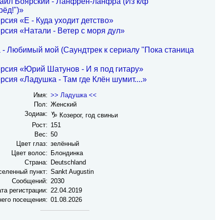
аил Боярский - Ланфрен-ланфра (Из к/ф
ёд!")»
рсия «E - Куда уходит детство»
рсия «Натали - Ветер с моря дул»
 - Любимый мой (Саундтрек к сериалу "Пока станица
рсия «Юрий Шатунов - И я под гитару»
рсия «Ладушка - Там где Клён шумит....»
Имя:
>> Ладушка <<
Пол:
Женский
Зодиак:
♑
Козерог, год свиньи
Рост:
151
Вес:
50
Цвет глаз:
зелённый
Цвет волос:
Блондинка
Страна:
Deutschland
селенный пункт:
Sankt Augustin
Сообщений:
2030
та регистрации:
22.04.2019
него посещения:
01.08.2026