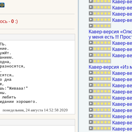
Кавер-ве
Кавер-ве
Кавер-ве
Кавер-ве
ось -
0
:)
Кавер-версия «Олюшк
у меня есть !!! Про
Кавер-ве
ТЬ.
ние.
Кавер-ве
ужИт.
Кавер-ве
анием.
одна,
разносятся,
Кавер-версия «Из м
.
Кавер-ве
сятся…
Кавер-ве
о дна
е,
Кавер-ве
шь:"Живааа!"
Кавер-ве
ны.
 любить
Кавер-ве
идании хорошего.
Кавер-ве
понедельник, 24 августа 14:52:58 2020
Кавер-ве
Кавер-ве
Кавер-ве
Кавер-ве