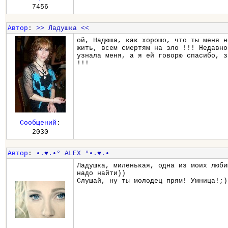
7456
Автор
:
>> Ладушка <<
ой, Надюша, как хорошо, что ты меня н
жить, всем смертям на зло !!! Недавно
узнала меня, а я ей говорю спасибо, з
!!!
Сообщений
:
2030
Автор
:
•.♥.•° ALEX °•.♥.•
Ладушка, миленькая, одна из моих люби
надо найти))
Слушай, ну ты молодец прям! Умница!;)