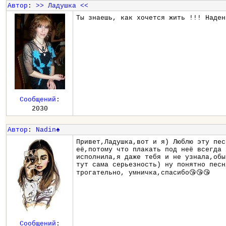
Автор
:
>> Ладушка <<
Ты знаешь, как хочется жить !!! Наден
Сообщений
:
2030
Автор
:
Nadin♠
Привет,Ладушка,вот и я) Люблю эту пес
её,потому что плакать под неё всегда 
исполнила,я даже тебя и не узнала,обы
тут сама серьезность) ну понятно песн
трогательно, умничка,спасибо😘😘😘
Сообщений
: