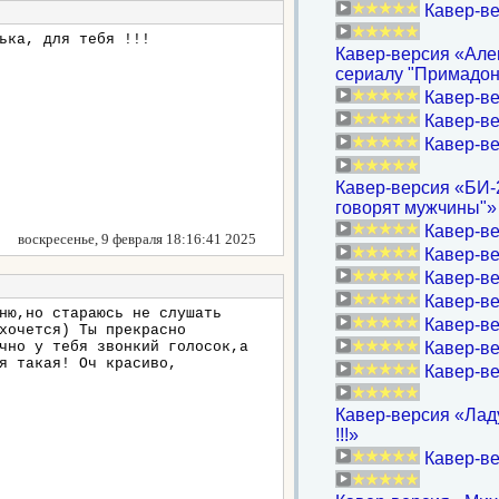
Кавер-ве
ька, для тебя !!!
Кавер-версия «Алев
сериалу "Примадон
Кавер-в
Кавер-ве
Кавер-ве
Кавер-версия «БИ-2
говорят мужчины"»
Кавер-ве
воскресенье, 9 февраля 18:16:41 2025
Кавер-ве
Кавер-ве
Кавер-ве
ню,но стараюсь не слушать
Кавер-ве
хочется) Ты прекрасно
чно у тебя звонкий голосок,а
Кавер-ве
я такая! Оч красиво,
Кавер-ве
Кавер-версия «Ладу
!!!»
Кавер-ве