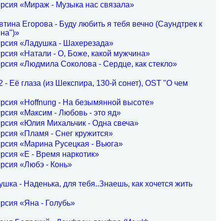
рсия «Мираж - Музыка нас связала»
тина Егорова - Буду любить я тебя вечно (Саундтрек к
на")»
ерсия «Ладушка - Шахерезада»
рсия «Натали - О, Боже, какой мужчина»
рсия «Людмила Соколова - Сердце, как стекло»
 - Её глаза (из Шекспира, 130-й сонет), OST "О чем
рсия «Hoffnung - На безымянной высоте»
рсия «Максим - Любовь - это яд»
рсия «Юлия Михальчик - Одна свеча»
рсия «Пламя - Снег кружится»
рсия «Марина Русецкая - Вьюга»
рсия «E - Время наркотик»
рсия «Любэ - Конь»
шка - Наденька, для тебя..Знаешь, как хочется жить
рсия «Яна - Голубь»