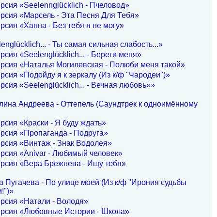
рсия «Seelennglücklich - Пчеловод»
рсия «Марсель - Эта Песня Для Тебя»
рсия «Ханна - Без тебя я не могу»
nglücklich... - Ты самая сильная слабость...»
рсия «Seelenglücklich... - Береги меня»
рсия «Наталья Могилевская - Полюби меня такой»
рсия «Подойду я к зеркалу (Из к/ф "Чародеи")»
рсия «Seelenglücklich... - Вечная любовь»»
лина Андреева - Оттепель (Саундтрек к одноимённому
рсия «Краски - Я буду ждать»
рсия «Пропаганда - Подруга»
рсия «Винтаж - Знак Водолея»
рсия «Anivar - Любимый человек»
рсия «Вера Брежнева - Ищу тебя»
 Пугачева - По улице моей (Из к/ф "Ирония судьбы
!")»
рсия «Натали - Володя»
ерсия «Любовные Истории - Школа»