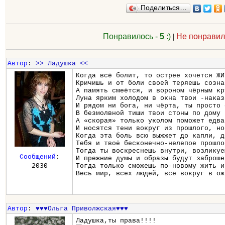
Поделиться…
Понравилось -
5
:)
|
Не понравил
Автор
:
>> Ладушка <<
Когда всё болит, то острее хочется ЖИ
Кричишь и от боли своей теряешь созна
А память смеётся, и вороном чёрным кр
Луна ярким холодом в окна твои -наказ
И рядом ни бога, ни чёрта, ты просто 
В безмолвной тиши твои стоны по дому 
А «скорая» только уколом поможет едва
И носятся тени вокруг из прошлого, но
Когда эта боль всю выжжет до капли, д
Тебя и твоё бесконечно-нелепое прошло
Тогда ты воскреснешь внутри, возликуе
Сообщений
:
И прежние думы и образы будут заброше
2030
Тогда только сможешь по-новому жить и
Весь мир, всех людей, всё вокруг в ож
Автор
:
♥♥♥Ольга Приволжская♥♥♥
Ладушка,ты права!!!!