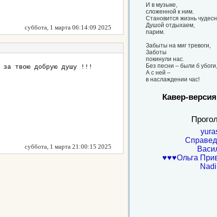
И в музыке,
сложенной к ним.
Становится жизнь чудесн
Душой отдыхаем,
суббота, 1 марта 06:14:09 2025
парим.
Забыты на миг тревоги,
Заботы
покинули нас.
Без песни – были б убоги
 за твою добрую душу !!!
А с ней –
в наслаждении час!
Кавер-версия
Прого
yura
Справе
суббота, 1 марта 21:00:15 2025
Васи
♥♥♥Ольга При
Nadi