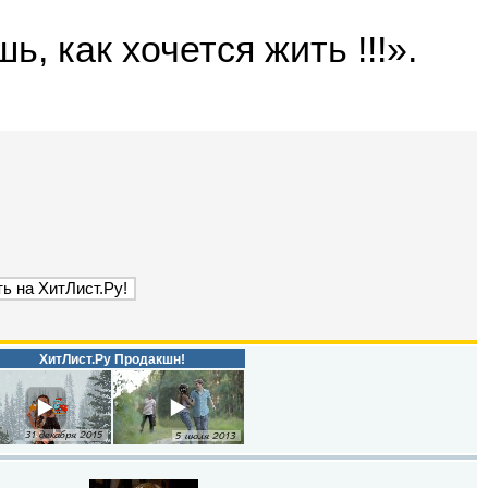
, как хочется жить !!!».
ХитЛист.Ру Продакшн!