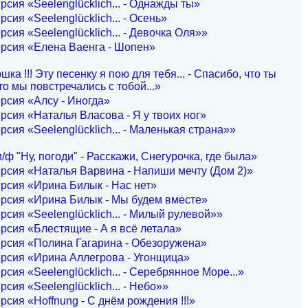
рсия «Seelenglücklich... - Однажды ты»
рсия «Seelenglücklich... - Осень»
рсия «Seelenglücklich... - Девочка Оля»»
рсия «Елена Ваенга - Шопен»
а !!! Эту песенку я пою для тебя... - Спасибо, что ты
сто мы повстречались с тобой...»
рсия «Алсу - Иногда»
рсия «Наталья Власова - Я у твоих ног»
рсия «Seelenglücklich... - Маленькая страна»»
/ф "Ну, погоди" - Расскажи, Снегурочка, где была»
рсия «Наталья Варвина - Напиши мечту (Дом 2)»
рсия «Ирина Билык - Нас нет»
рсия «Ирина Билык - Мы будем вместе»
рсия «Seelenglücklich... - Милый рулевой»»
рсия «Блестящие - А я всё летала»
рсия «Полина Гагарина - Обезоружена»
рсия «Ирина Аллегрова - Угонщица»
рсия «Seelenglücklich... - Серебрянное Море...»
рсия «Seelenglücklich... - Небо»»
рсия «Hoffnung - С днём рождения !!!»