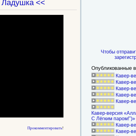
 Ладушка <<
Чтобы отправи
зарегист
Опубликованные в
Кавер-ве
Кавер-ве
Кавер-ве
Кавер-ве
Кавер-вер
Кавер-версия «Алла
С Лёгким паром!")»
Кавер-ве
Прокомментировать
!
Кавер-ве