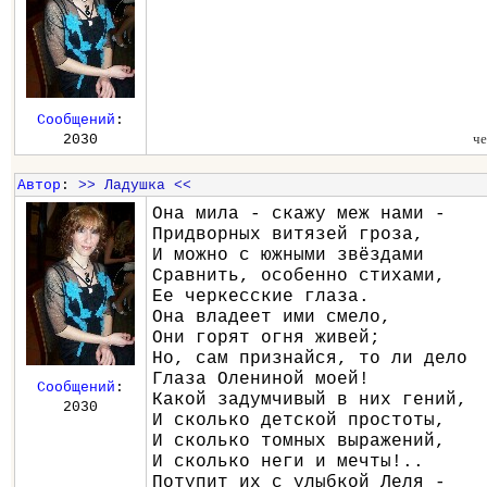
Сообщений
:
че
2030
Автор
:
>> Ладушка <<
Она мила - скажу меж нами -
Придворных витязей гроза,
И можно с южными звёздами
Сравнить, особенно стихами,
Ее черкесские глаза.
Она владеет ими смело,
Они горят огня живей;
Но, сам признайся, то ли дело
Глаза Олениной моей!
Сообщений
:
Какой задумчивый в них гений,
2030
И сколько детской простоты,
И сколько томных выражений,
И сколько неги и мечты!..
Потупит их с улыбкой Леля -