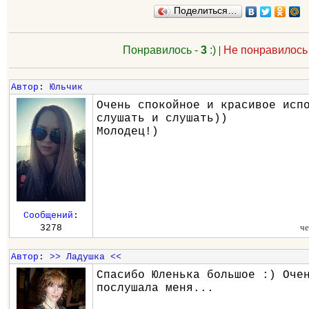
Поделиться…
Понравилось -
3
:)
|
Не понравилось
Автор
:
Юльчик
Очень спокойное и красивое исп
слушать и слушать))
Молодец!)
Сообщений
:
че
3278
Автор
:
>> Ладушка <<
Спасибо Юленька большое :) Оче
послушала меня...