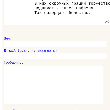
В них скромных граций торжеств
Поднимет - ангел Рафаэля
Так созерцает божество.
суб
Имя:
E-mail (можно не указывать):
Сообщение: