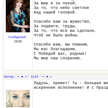
За мир и за покой,
За то, что небо светлое
Над нашей головой.
Спасибо вам за мужество,
За подвиги, труды,
За то, что все вы сделали,
Чтоб не было войны.
Сообщений
:
2030
Спасибо вам, мы помним,
Мы вас благодарим,
С Победой вас, родные!
Мы мир наш сохраним.
Автор
:
•.♥.•° ALEX °•.♥.•
Ладунь, привет! Ты - большая м
искреннее исполнение! И с Праз