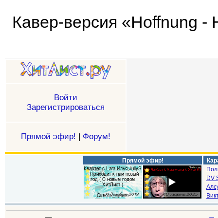
Кавер-версия «Hoffnung -
Войти
Зарегистрироваться
Прямой эфир!
|
Форум!
Прямой эфир!
Кар
Пол
DV S
Алс
Викт