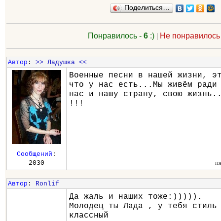
Поделиться…
Понравилось -
6
:)
|
Не понравилось
Автор
:
>> Ладушка <<
Военные песни в нашей жизни, э
что у нас есть...Мы живём ради
нас и нашу страну, свою жизнь.
!!!
Сообщений
:
п
2030
Автор
:
Ronlif
Да жаль и наших тоже:))))).
Молодец ты Лада , у тебя стиль
классный