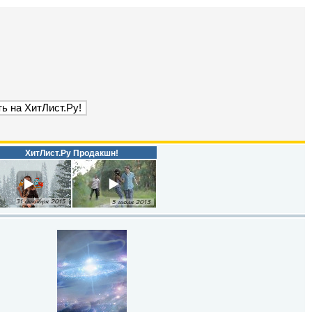
ХитЛист.Ру Продакшн!