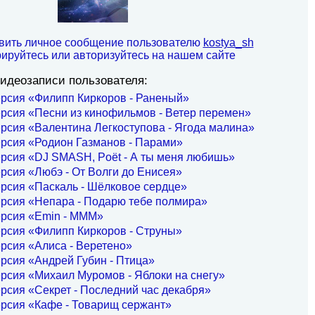
вить личное сообщение пользователю
kostya_sh
рируйтесь или авторизуйтесь на нашем сайте
идеозаписи пользователя:
рсия «Филипп Киркоров - Раненый»
рсия «Песни из кинофильмов - Ветер перемен»
рсия «Валентина Легкоступова - Ягода малина»
рсия «Родион Газманов - Парами»
рсия «DJ SMASH, Poët - А ты меня любишь»
рсия «Любэ - От Волги до Енисея»
рсия «Паскаль - Шёлковое сердце»
ерсия «Непара - Подарю тебе полмира»
ерсия «Emin - МММ»
рсия «Филипп Киркоров - Струны»
рсия «Алиса - Веретено»
рсия «Андрей Губин - Птица»
рсия «Михаил Муромов - Яблоки на снегу»
рсия «Секрет - Последний час декабря»
рсия «Кафе - Товарищ сержант»