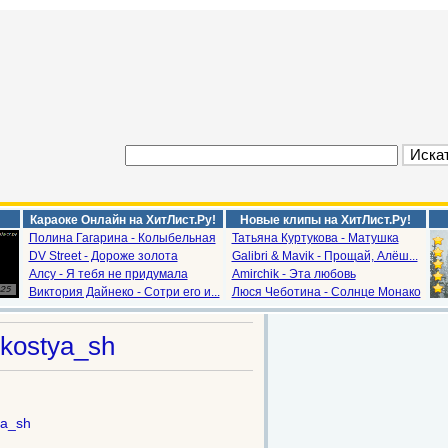
Караоке Онлайн на ХитЛист.Ру!
Новые клипы на ХитЛист.Ру!
Полина Гагарина - Колыбельная
Татьяна Куртукова - Матушка
DV Street - Дороже золота
Galibri & Mavik - Прощай, Алёш...
Алсу - Я тебя не придумала
Amirchik - Эта любовь
Виктория Дайнеко - Сотри его и...
Люся Чеботина - Солнце Монако
а
kostya_sh
ya_sh