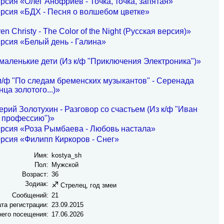
рсия «Олег Анофриев - Точка, точка, запятая»
рсия «БДХ - Песня о волшебом цветке»
n Christy - The Color of the Night (Русская версия)»
рсия «Белый день - Галина»
маленькие дети (Из к/ф "Приключения Электроника")»
м/ф "По следам бременских музыкантов" - Серенада
ца золотого...)»
рий Золотухин - Разговор со счастьем (Из к/ф "Иван
 профессию")»
рсия «Роза Рымбаева - Любовь настала»
рсия «Филипп Киркоров - Снег»
Имя:
kostya_sh
Пол:
Мужской
Возраст:
36
Зодиак:
♐
Стрелец, год змеи
Сообщений:
21
та регистрации:
23.09.2015
него посещения:
17.06.2026