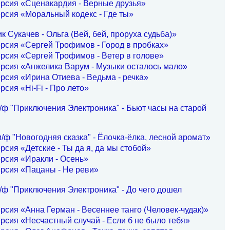
рсия «Сценакардия - Верные друзья»
рсия «Моральный кодекс - Где ты»
к Сукачев - Ольга (Вей, бей, проруха судьба)»
рсия «Сергей Трофимов - Город в пробках»
рсия «Сергей Трофимов - Ветер в голове»
рсия «Анжелика Варум - Музыки осталось мало»
рсия «Ирина Отиева - Ведьма - речка»
рсия «Hi-Fi - Про лето»
/ф "Приключения Электроника" - Бьют часы на старой
/ф "Новогодняя сказка" - Ёлочка-ёлка, лесной аромат»
рсия «Детские - Ты да я, да мы стобой»
рсия «Иракли - Осень»
рсия «Пацаны - Не реви»
/ф "Приключения Электроника" - До чего дошел
рсия «Анна Герман - Весеннее танго (Человек-чудак)»
рсия «Несчастный случай - Если б не было тебя»