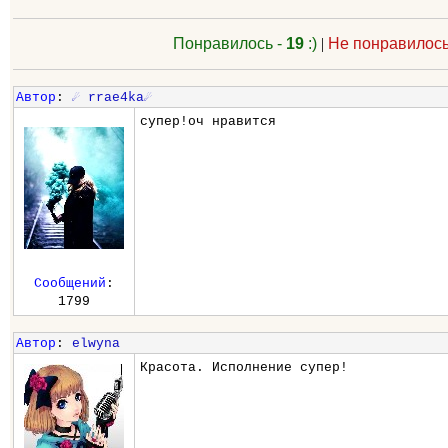
Понравилось -
19
:)
|
Не понравилось
Автор
:
☄ rrae4ka☄
супер!оч нравится
Сообщений
:
1799
Автор
:
elwyna
Красота. Исполнение супер!