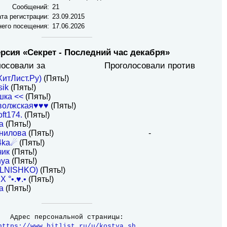
Сообщений:
21
та регистрации:
23.09.2015
него посещения:
17.06.2026
ерсия «Секрет - Последний час декабря»
лосовали за
Проголосовали против
ХитЛист.Ру)
(Пять!)
sik
(Пять!)
шка <<
(Пять!)
волжская♥♥♥
(Пять!)
ft174.
(Пять!)
a
(Пять!)
нилова
(Пять!)
-
4ka☄
(Пять!)
чик
(Пять!)
nya
(Пять!)
OLNISHKO)
(Пять!)
X °•.♥.•
(Пять!)
a
(Пять!)
Адрес персональной страницы:
https://www.hitlist.ru/u/kostya_sh