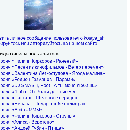
вить личное сообщение пользователю
kostya_sh
рируйтесь или авторизуйтесь на нашем сайте
идеозаписи пользователя:
рсия «Филипп Киркоров - Раненый»
рсия «Песни из кинофильмов - Ветер перемен»
рсия «Валентина Легкоступова - Ягода малина»
рсия «Родион Газманов - Парами»
рсия «DJ SMASH, Poët - А ты меня любишь»
рсия «Любэ - От Волги до Енисея»
рсия «Паскаль - Шёлковое сердце»
ерсия «Непара - Подарю тебе полмира»
ерсия «Emin - МММ»
рсия «Филипп Киркоров - Струны»
рсия «Алиса - Веретено»
рсия «Андрей Губин - Птица»