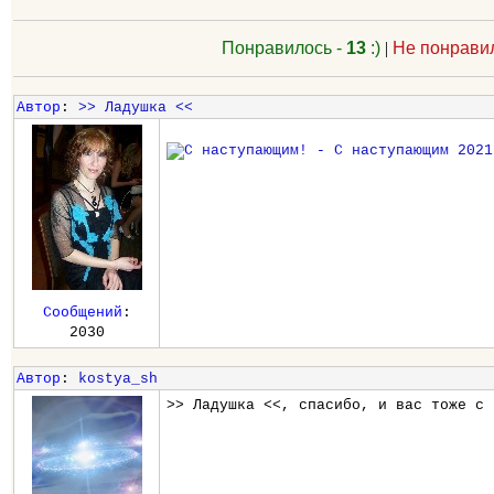
Понравилось -
13
:)
|
Не понрави
Автор
:
>> Ладушка <<
Сообщений
:
2030
Автор
:
kostya_sh
>> Ладушка <<, спасибо, и вас тоже с 