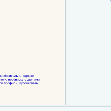
необязательно, однако
чную переписку с другими
ой профиль, публиковать
.