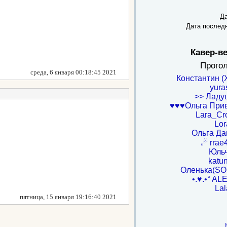
Да
Дата послед
Кавер-в
Прого
среда, 6 января 00:18:45 2021
Константин (
yura
>> Ладу
♥♥♥Ольга При
Lara_Cro
Lor
Ольга Да
☄ rrae
Юль
katu
Оленька(S
•.♥.•° ALE
Lal
пятница, 15 января 19:16:40 2021