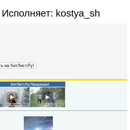
 Исполняет: kostya_sh
ХитЛист.Ру Продакшн!