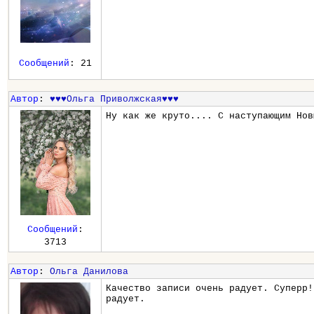
Сообщений
: 21
Автор
:
♥♥♥Ольга Приволжская♥♥♥
Ну как же круто.... С наступающим Нов
Сообщений
:
3713
Автор
:
Ольга Данилова
Качество записи очень радует. Суперр!
радует.