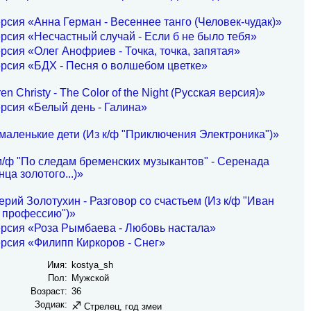
рсия «Анна Герман - Весеннее танго (Человек-чудак)»
рсия «Несчастный случай - Если б не было тебя»
рсия «Олег Анофриев - Точка, точка, запятая»
рсия «БДХ - Песня о волшебом цветке»
n Christy - The Color of the Night (Русская версия)»
рсия «Белый день - Галина»
маленькие дети (Из к/ф "Приключения Электроника")»
м/ф "По следам бременских музыкантов" - Серенада
ца золотого...)»
рий Золотухин - Разговор со счастьем (Из к/ф "Иван
 профессию")»
рсия «Роза Рымбаева - Любовь настала»
рсия «Филипп Киркоров - Снег»
Имя:
kostya_sh
Пол:
Мужской
Возраст:
36
Зодиак:
♐
Стрелец, год змеи