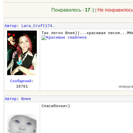
Понравилось -
17
:)
|
Не понравилось
Автор
:
Lara_Croft174.
Так легко Юлия))...красивая песня...МН
Сообщений
:
понедел
16761
Автор
:
Юлия
Спасибочки=)