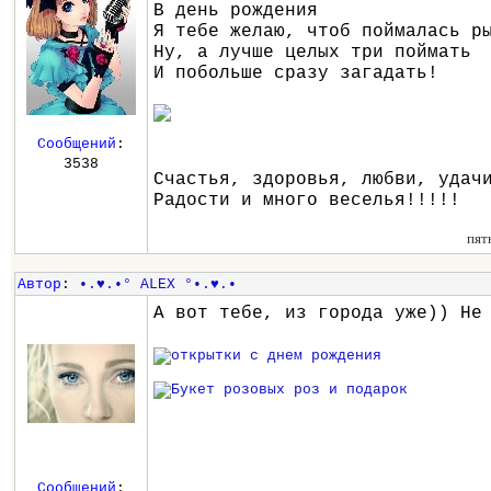
В день рождения
Я тебе желаю, чтоб поймалась р
Ну, а лучше целых три поймать
И побольше сразу загадать!
Сообщений
:
3538
Счастья, здоровья, любви, удач
Радости и много веселья!!!!!
пят
Автор
:
•.♥.•° ALEX °•.♥.•
А вот тебе, из города уже)) Не
Сообщений
: