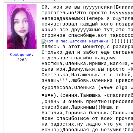
Ой, мои же вы пуууупсики!Блиии
трогательно!Это просто буууууу
непередаваемых!Теперь я ощутил
почувствовал каждый кого поздр
какие все друууужные тут,это т
огромное спасибище,вот такоооо
)))))))
пялюсь в этот монитор,с раздир
Столько дел и забот еще сегодн
Сообщений
:
отдельное спасибо каждому:
3263
Настюша,Оленька,Иришка,Валюша,
ська моя,Девчульки,вы просто -
Олесенька,Наташенька-я с тобой
знаешь***,Любовь,Оленька Приво
Куролесова,Оленька (●♥๑♥ olga 
♥๑♥●),Ксения,Танюшка -спасииии
,очень и очень приятно!Присоед
спасибкам,Ларкиным))Миша и
Наталия,Торичка,Оленька(Солныш
всем спасибо!Все от всех прочл
на радостях,ну ладно что уж та
можно))Довольная до безумия!Сп