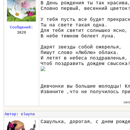
В День рождения ты так красива
Словно первый, весенний цветок
У тебя пусть все будет прекрас
Ты на свете такая одна.
Сообщений
:
Для тебя светит солнышко ясно,
3820
В небе темном белеет луна.
Дарят звезды собой ожерелья,
Пишут слово «Люблю» облака.
И летят в небеса поздравленья,
Чтоб поздравить дождем свысока
Девчонки вы большие молодцы! К
Извините ,что не получилось пр
пят
Автор
:
elwyna
Сашулька, дорогая, с днем рожд