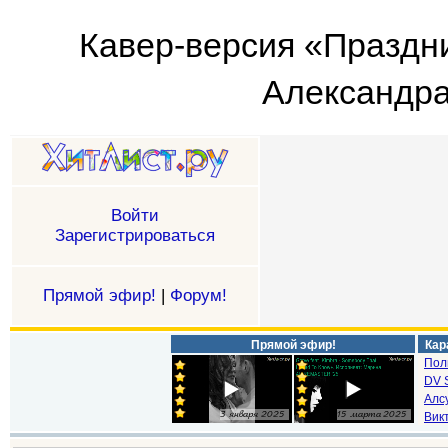
Кавер-версия «Праздн
Александра! 
Войти
Зарегистрироваться
Прямой эфир!
|
Форум!
Прямой эфир!
Кар
Пол
DV S
Алс
Викт