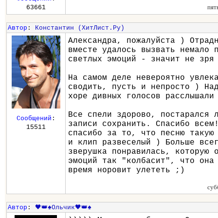
пят
63661
Автор
:
Константин (ХитЛист.Ру)
Александра, пожалуйста ) Отрад
вместе удалось вызвать немало 
светлых эмоций - значит не зря
На самом деле невероятно увлек
сводить, пусть и непросто ) На
хоре дивных голосов расслышали
Все спели здорово, постарался 
Сообщений
:
записи сохранить. Спасибо всем
15511
спасибо за то, что песню такую
и клип развеселый ) Больше все
зверушка понравилась, которую 
эмоций так "колбасит", что она
время норовит улететь ;)
суб
Автор
:
🖤👑♠️Ольчик🖤👑♠️