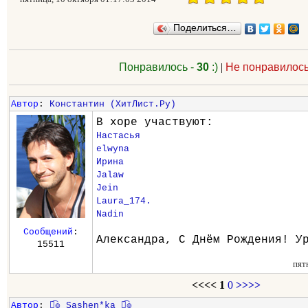
Поделиться…
Понравилось -
30
:)
|
Не понравилось
Автор
:
Константин (ХитЛист.Ру)
В хоре участвуют:
Настасья
elwyna
Ирина
Jalaw
Jein
Laura_174.
Nadin
Сообщений
:
Александра, С Днём Рождения! У
15511
пят
<<<<
1
0
>>>>
Автор
:
๏̯͡๏ Sashen*ka ๏̯͡๏