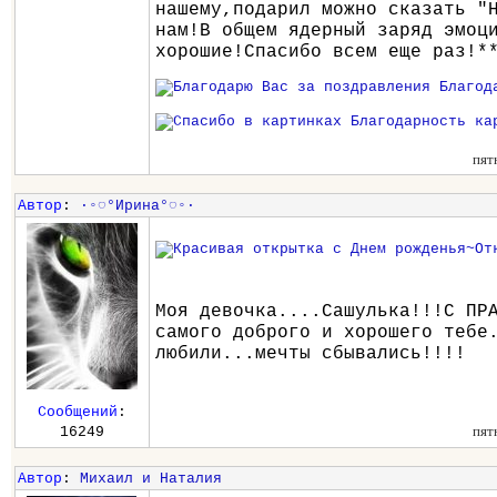
нашему,подарил можно сказать "
нам!В общем ядерный заряд эмоц
хорошие!Спасибо всем еще раз!*
пят
Автор
:
∙◦◌°Ирина°◌◦∙
Моя девочка....Сашулька!!!С ПР
самого доброго и хорошего тебе
любили...мечты сбывались!!!!
Сообщений
:
пят
16249
Автор
:
Михаил и Наталия