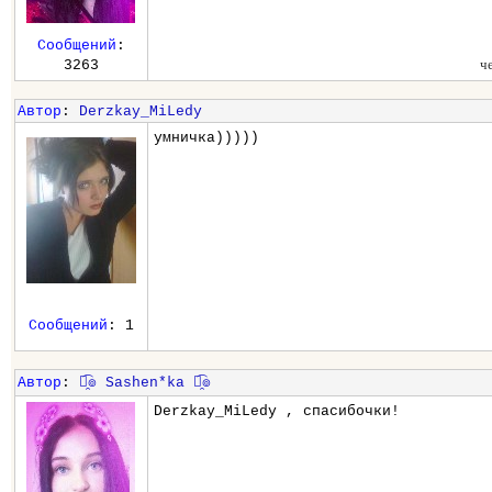
Сообщений
:
ч
3263
Автор
:
Derzkay_MiLedy
умничка)))))
Сообщений
: 1
Автор
:
๏̯͡๏ Sashen*ka ๏̯͡๏
Derzkay_MiLedy , спасибочки!