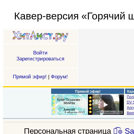
Кавер-версия «Горячий шо
Войти
Зарегистрироваться
Прямой эфир!
|
Форум!
Прямой эфир!
Кар
Пол
DV S
Алс
Викт
Персональная страница
๏̯͡๏ S