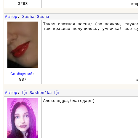
вто
3263
Автор
:
Sasha-Sasha
Такая сложная песня; (во всяком, случа
так красиво получилось; умничка! все с
Сообщений
:
ч
987
Автор
:
๏̯͡๏ Sashen*ka ๏̯͡๏
Александра,благодарю)