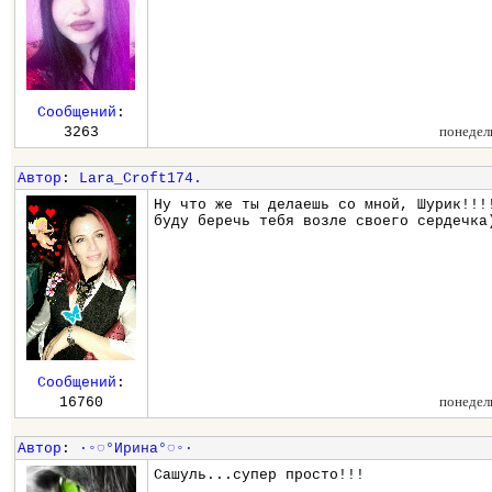
Сообщений
:
понедел
3263
Автор
:
Lara_Croft174.
Ну что же ты делаешь со мной, Шурик!!!
буду беречь тебя возле своего сердечка
Сообщений
:
понедел
16760
Автор
:
∙◦◌°Ирина°◌◦∙
Сашуль...супер просто!!!