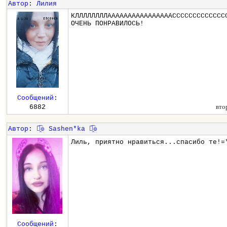
Автор
:
Лилия
КЛЛЛЛЛЛЛЛААААААААААААААААССССССССССССС
ОЧЕНЬ ПОНРАВИЛОСЬ!
Сообщений
:
вто
6882
Автор
:
๏̯͡๏ Sashen*ka ๏̯͡๏
Лиль, приятно нравиться...спасибо те!=
Сообщений
: