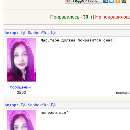
Поделиться…
Понравилось -
30
:)
|
Не понравилось
Автор
:
๏̯͡๏ Sashen*ka ๏̯͡๏
Лар,тебе должна понравится она!)
Сообщений
:
понедел
3263
Автор
:
๏̯͡๏ Sashen*ka ๏̯͡๏
понравиться*