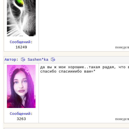
Сообщений
:
понедел
16249
Автор
:
๏̯͡๏ Sashen*ka ๏̯͡๏
да вы ж мои хорошие..такая радая, что 
спасибо спасиииибо вам=*
Сообщений
:
понедел
3263