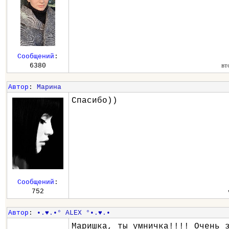
Сообщений
:
вт
6380
Автор
:
Марина
Спасибо))
Сообщений
:
752
Автор
:
•.♥.•° ALEX °•.♥.•
Маришка, ты умничка!!!! Очень 