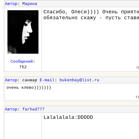
Автор
:
Марина
Спасибо, Олеси)))) Очень прият
обязательно скажу - пусть став
Сообщений
:
с
752
Автор
: санжар
E-mail
:
bukenbay@list.ru
очень клево)))))))
с
Автор
:
farhad777
Lalalalala:DDDDD