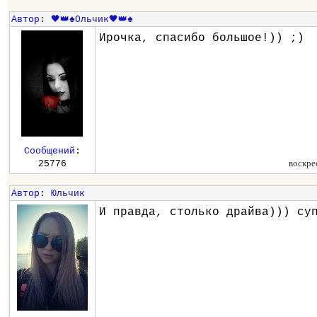
Автор
:
🖤👑♠️Ольчик🖤👑♠️
Ирочка, спасибо большое!)) ;)
Сообщений
:
воскре
25776
Автор
:
Юльчик
И правда, столько драйва))) су