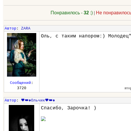
Понравилось -
32
:)
|
Не понравилось
Автор
:
ZARA
Оль, с таким напором:) Молодец
Сообщений
:
вто
3720
Автор
:
🖤👑♠️Ольчик🖤👑♠️
Спасибо, Зарочка! )