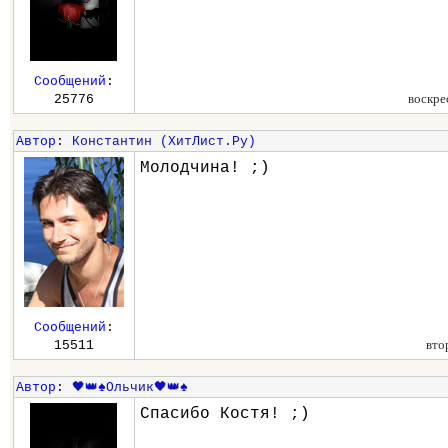
Сообщений
:
воскре
25776
Автор
:
Константин (ХитЛист.Ру)
Молодчина! ;)
Сообщений
:
вто
15511
Автор
:
🖤👑♠️Ольчик🖤👑♠️
Спасибо Костя! ;)