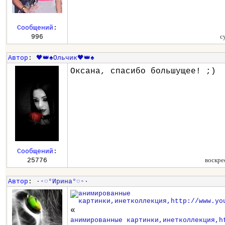
Сообщений
:
с
996
Автор
:
🖤👑♠️Ольчик🖤👑♠️
Оксана, спасибо большущее! ;)
Сообщений
:
воскре
25776
Автор
:
∙◦◌°Ирина°◌◦∙
«
анимированные картинки,инетколлекция,h