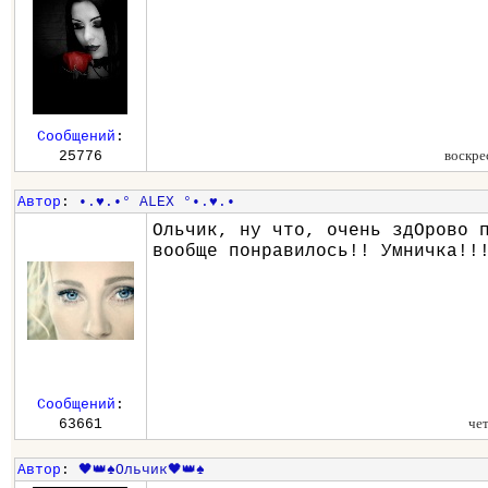
Сообщений
:
воскре
25776
Автор
:
•.♥.•° ALEX °•.♥.•
Ольчик, ну что, очень здОрово 
вообще понравилось!! Умничка!!
Сообщений
:
че
63661
Автор
:
🖤👑♠️Ольчик🖤👑♠️