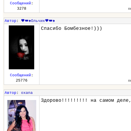
Сообщений
:
п
3278
Автор
:
🖤👑♠️Ольчик🖤👑♠️
Спасибо Бомбезное!)))
Сообщений
:
п
25776
Автор
:
oxana
Здорово!!!!!!!!! на самом деле