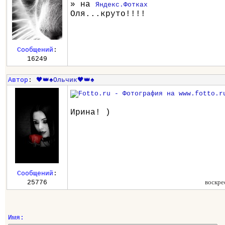
» на
Яндекс.Фотках
Оля...круто!!!!
Сообщений
:
16249
Автор
:
🖤👑♠️Ольчик🖤👑♠️
Ирина! )
Сообщений
:
воскре
25776
Имя: