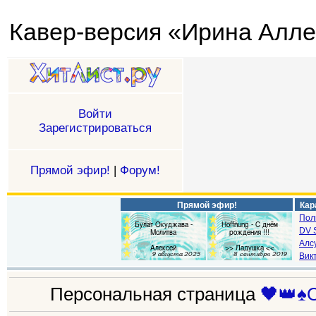
Кавер-версия «Ирина Аллег
Войти
Зарегистрироваться
Прямой эфир!
|
Форум!
Прямой эфир!
Кар
Пол
DV S
Алс
Викт
Персональная страница
🖤👑♠️