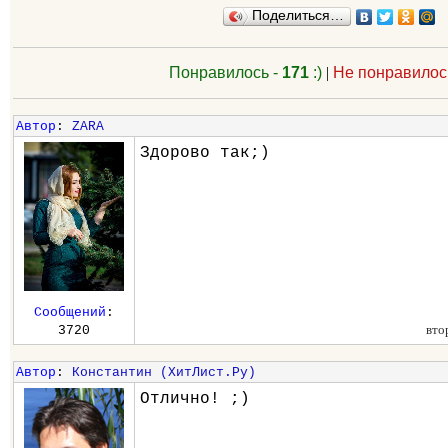
Поделиться…
Понравилось -
171
:)
|
Не понравилос
Автор
:
ZARA
Здорово так;)
Сообщений
:
вто
3720
Автор
:
Константин (ХитЛист.Ру)
Отлично! ;)