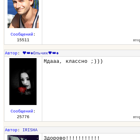
Сообщений
:
вто
15511
Автор
:
🖤👑♠️Ольчик🖤👑♠️
Мдааа, классно ;)))
Сообщений
:
вто
25776
Автор
:
IRISHA
Здорово!!!!!!!!!!!