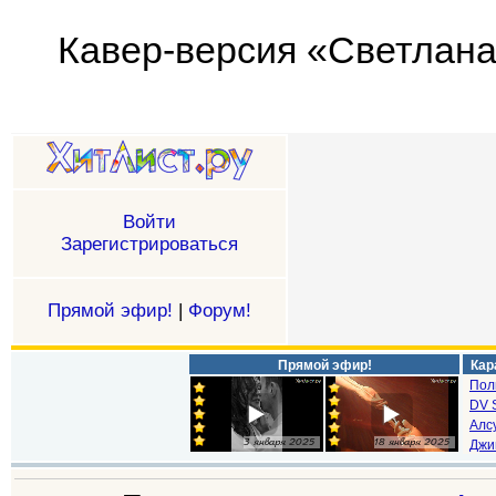
Кавер-версия «Светлана 
Войти
Зарегистрироваться
Прямой эфир!
|
Форум!
Прямой эфир!
Кар
Пол
DV S
Алс
Джи