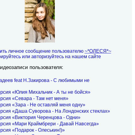
ить личное сообщение пользователю
~*ОЛЕСЯ*~
рируйтесь или авторизуйтесь на нашем сайте
идеозаписи пользователя:
адеев feat Н.Закирова - С любимыми не
рсия «Юлия Михальчик - А ты не бойся»
рсия «Севара - Там нет меня»
рсия «Зара - Не оставляй меня одну»
рсия «Даша Суворова - На Лондонских стеклах»
рсия «Виктория Черенцова - Одни»
рсия «Мари Краймбрери - Давай Навсегда»
рсия «Подарок - Олеськин!)»