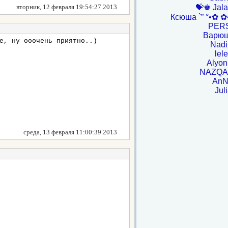
вторник, 12 февраля 19:54:27 2013
💝♚ Jal
Ксюша `” °•✿ ✿
PER
Варюш
е, ну ооочень приятно..)
Nadi
lel
Alyon
NAZQA
AnN
Jul
среда, 13 февраля 11:00:39 2013