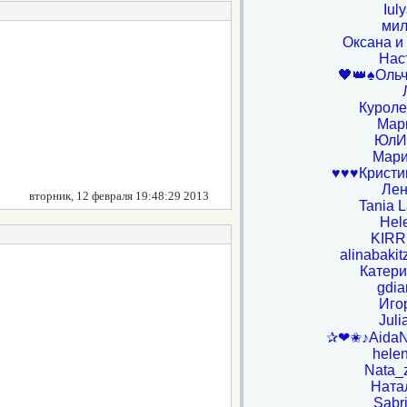
Iul
ми
Оксана и
Нас
🖤👑♠️Ольч
Куроле
Мар
ЮлИ
Мар
♥♥♥Кристин
Ле
вторник, 12 февраля 19:48:29 2013
Tania L
Hel
KIR
alinabaki
Катери
gdia
Иго
Juli
✰❤✬♪Aida
hele
Nata_
Ната
Sabr