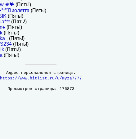
aw ♚💝
(Пять!)
•°*”`Виолетта
(Пять!)
SIK
(Пять!)
а***
(Пять!)
n♠
(Пять!)
ek
(Пять!)
ka_
(Пять!)
S234
(Пять!)
ik
(Пять!)
ia
(Пять!)
Адрес персональной страницы:
https://www.hitlist.ru/u/myza7777
Просмотров страницы: 176873