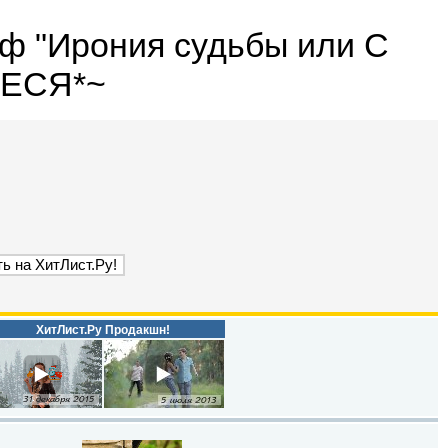
/ф "Ирония судьбы или С
ОЛЕСЯ*~
ХитЛист.Ру Продакшн!