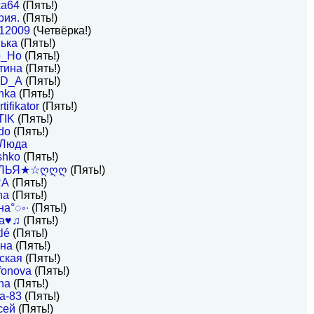
ka64
(Пять!)
рия.
(Пять!)
012009
(Четвёрка!)
ька
(Пять!)
o_Ho
(Пять!)
тина
(Пять!)
ID_A
(Пять!)
hka
(Пять!)
tifikator
(Пять!)
TIK
(Пять!)
do
(Пять!)
Люда
shko
(Пять!)
ЛЬЯ★☆ღღღ
(Пять!)
RA
(Пять!)
na
(Пять!)
на°◌◦∙
(Пять!)
ha♥♫
(Пять!)
lé
(Пять!)
на
(Пять!)
ская
(Пять!)
fonova
(Пять!)
na
(Пять!)
a-83
(Пять!)
сей
(Пять!)