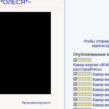
~*ОЛЕСЯ*~
Чтобы отправ
зарегист
Опубликованные в
Кавер-версия «М.Ф
расставайтесь»
Кавер-ве
Кавер-ве
Кавер-ве
Кавер-ве
Кавер-ве
Кавер-ве
Прокомментировать
!
Кавер-ве