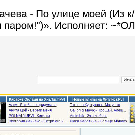
ачева - По улице моей (Из к
 паром!")». Исполняет: ~*
Караоке Онлайн на ХитЛист.Ру!
Новые клипы на ХитЛист.Ру!
Алсу - Я тебя не придумала
Татьяна Куртукова - Матушка
Анита Цой - Береги меня
Galibri & Mavik - Прощай, Алёш...
POLNALYUBVI - Кометы
Amirchik - Эта любовь
Виктория Дайнеко - Сотри его и...
Люся Чеботина - Солнце Монако