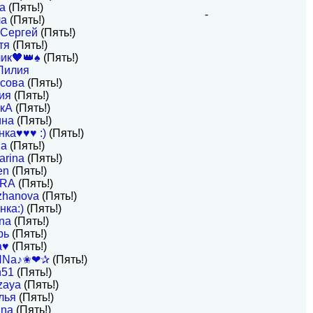
ya
(Пять!)
-
ла
(Пять!)
 Сергей
(Пять!)
тя
(Пять!)
ик🖤👑♠️
(Пять!)
Лилия
сова
(Пять!)
ия
(Пять!)
кА
(Пять!)
ина
(Пять!)
ка♥♥♥ :)
(Пять!)
на
(Пять!)
arina
(Пять!)
en
(Пять!)
RRA
(Пять!)
tzhanova
(Пять!)
нка:)
(Пять!)
na
(Пять!)
рь
(Пять!)
a♥
(Пять!)
NNa♪✬❤✰
(Пять!)
n51
(Пять!)
zaya
(Пять!)
лья
(Пять!)
ina
(Пять!)