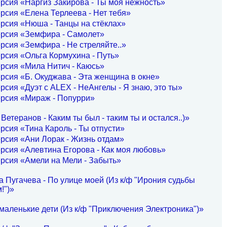
рсия «Наргиз Закирова - Ты моя нежность»
рсия «Елена Терлеева - Нет тебя»
рсия «Нюша - Танцы на стёклах»
ерсия «Земфира - Самолет»
рсия «Земфира - Не стреляйте..»
рсия «Ольга Кормухина - Путь»
рсия «Мила Нитич - Каюсь»
рсия «Б. Окуджава - Эта женщина в окне»
рсия «Дуэт с ALEX - НеАнгелы - Я знаю, это ты»
ерсия «Мираж - Попурри»
Ветеранов - Каким ты был - таким ты и остался..)»
рсия «Тина Кароль - Ты отпусти»
рсия «Ани Лорак - Жизнь отдам»
рсия «Алевтина Егорова - Как моя любовь»
рсия «Амели на Мели - Забыть»
 Пугачева - По улице моей (Из к/ф "Ирония судьбы
!")»
маленькие дети (Из к/ф "Приключения Электроника")»