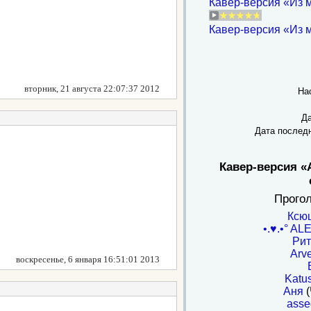
Кавер-версия «Из 
Кавер-версия «Из м
вторник, 21 августа 22:07:37 2012
На
Да
Дата послед
Кавер-версия «
Прого
Ксю
•.♥.•° ALE
Ри
Arv
воскресенье, 6 января 16:51:01 2013
Katu
Аня
(
asse