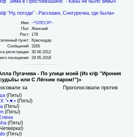
м/ф "Зима в Простоквашино" - Кабы не было зимы»
/ф "Ну, погоди" - Расскажи, Снегурочка, где была»
Имя:
~*ОЛЕСЯ*~
Пол:
Женский
Рост:
178
селенный пункт:
Краснодар
Сообщений:
3265
та регистрации:
30.06.2012
него посещения:
29.05.2018
Алла Пугачева - По улице моей (Из к/ф "Ирония
судьбы или С Лёгким паром!")»
лосовали за
Проголосовали против
ша
(Пять!)
X °•.♥.•
(Пять!)
та
(Пять!)
en
(Пять!)
Елена
sha
(Пять!)
Четвёрка!)
do
(Пять!)