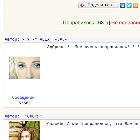
Поделиться…
Понравилось -
68
:)
|
Не понрави
Автор
:
•.♥.•° ALEX °•.♥.•
ЗдОрово!!! Мне очень понравилось!!!!!
Сообщений
:
63661
Автор
:
~*ОЛЕСЯ*~
Спасибо!А мне понравилось, что Вам по