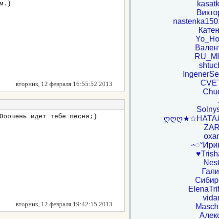
kasat
м.)
Викто
nastenka15
Катен
Yo_H
Вален
RU_M
shtuc
IngenerSer
CVE
вторник, 12 февраля 16:55:52 2013
Chu
Solny
Ооочень идет тебе песня;)
ღღღ★☆НАТА
ZA
oxa
∙◦◌°Ири
♥Tris
Nest
Гали
Сибир
ElenaTri
vida
вторник, 12 февраля 19:42:15 2013
Masch
Алек