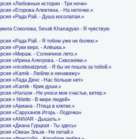
рсия «Любовные истории - Три ночи»
рсия «Егорова Алевтина. - На ниточке.»
рсия «Рада Рай. - Душа косолапая.»
мила Соколова, Sevak Khanagyan - Я чувствую
рсия «Рада Рай. - Я тобою уже не болею.»
рсия «Руки верх. - Алёшка.»
рсия «Мираж. - Солнечное лето.»
рсия «Ирина Алегрова. - Сквозняки.»
рсия «nicebeatzprod. - Я бы не пошла за тобой.»
рсия «Kamik - Люблю и ненавижу»
рсия «Лада Денс - Нас больше нет»
рсия «Kamik - Крик души.»
рсия «Натали - Не уноси мое счастье, ветер.»
рсия « Niletto - В мире людей»
рсия «Ариана - Птица в клетке.»
рсия «Саруханов Игорь - Лодочка»
ерсия «ANIVAR - Дышать.»
рсия «Диана Гурцкая - Ты здесь»
рсия «Океан Эльзи - Не питай.»
рсия «Фристайл. - Кораблик любви.»