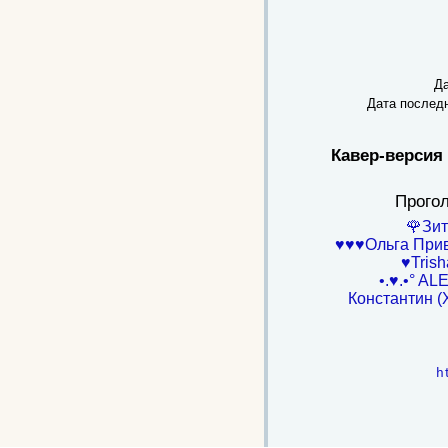
Да
Дата послед
Кавер-версия 
Прого
🌹Зит
♥♥♥Ольга При
♥Tris
•.♥.•° ALE
Константин (
h