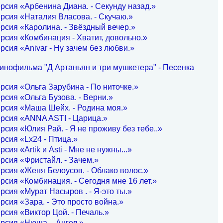
рсия «Арбенина Диана. - Секунду назад.»
рсия «Наталия Власова. - Скучаю.»
рсия «Каролина. - Звёздный вечер.»
рсия «Комбинация - Хватит, довольно.»
рсия «Anivar - Ну зачем без любви.»
инофильма "Д Артаньян и три мушкетера" - Песенка
рсия «Ольга Зарубина - По ниточке.»
рсия «Ольга Бузова. - Верни.»
рсия «Маша Шейх. - Родина моя.»
рсия «ANNA ASTI - Царица.»
рсия «Юлия Рай. - Я не проживу без тебе..»
рсия «Lx24 - Птица.»
сия «Artik и Asti - Мне не нужны...»
рсия «Фристайл. - Зачем.»
рсия «Женя Белоусов. - Облако волос.»
рсия «Комбинация. - Сегодня мне 16 лет.»
рсия «Мурат Насыров . - Я-это ты.»
рсия «Зара. - Это просто война.»
рсия «Виктор Цой. - Печаль.»
рсия «Нюша. - Ангел.»