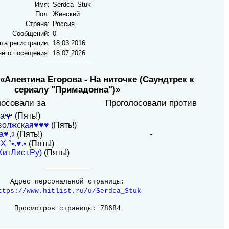
Имя:
Serdca_Stuk
Пол:
Женский
Страна:
Россия.
Сообщений:
0
та регистрации:
18.03.2016
него посещения:
18.07.2026
«Алевтина Егорова - На ниточке (Саундтрек к
сериалу "Примадонна")»
лосовали за
Проголосовали против
а🌹
(Пять!)
волжская♥♥♥
(Пять!)
ha♥♫
(Пять!)
-
X °•.♥.•
(Пять!)
ХитЛист.Ру)
(Пять!)
Адрес персональной страницы:
ttps://www.hitlist.ru/u/Serdca_Stuk
Просмотров страницы: 78684