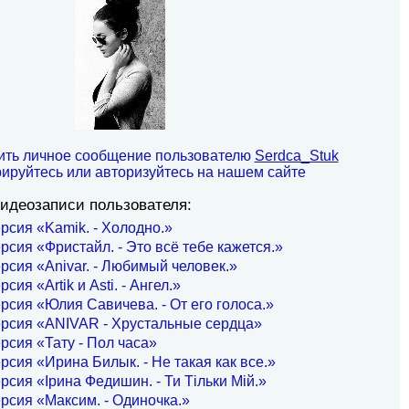
ить личное сообщение пользователю
Serdca_Stuk
рируйтесь или авторизуйтесь на нашем сайте
идеозаписи пользователя:
рсия «Kamik. - Холодно.»
рсия «Фристайл. - Это всё тебе кажется.»
рсия «Anivar. - Любимый человек.»
сия «Artik и Asti. - Ангел.»
рсия «Юлия Савичева. - От его голоса.»
ерсия «ANIVAR - Хрустальные сердца»
рсия «Тату - Пол часа»
рсия «Ирина Билык. - Не такая как все.»
рсия «Ірина Федишин. - Ти Тільки Мій.»
рсия «Максим. - Одиночка.»