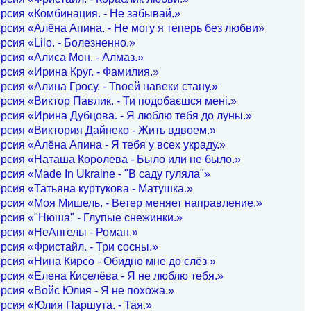
рсия «Комбинация. - Не забывай.»
рсия «Алёна Апина. - Не могу я теперь без любви»
рсия «Lilo. - Болезненно.»
рсия «Алиса Мон. - Алмаз.»
рсия «Ирина Круг. - Фамилия.»
рсия «Алина Гросу. - Твоей навеки стану.»
рсия «Виктор Павлик. - Ти подобаєшся мені.»
рсия «Ирина Дубцова. - Я люблю тебя до луны.»
рсия «Виктория Дайнеко - Жить вдвоем.»
рсия «Алёна Апина - Я тебя у всех украду.»
рсия «Наташа Королева - Было или не было.»
рсия «Made In Ukraine - "В саду гуляла"»
рсия «Татьяна куртукова - Матушка.»
рсия «Моя Мишель. - Ветер меняет направление.»
рсия «"Нюша" - Глупые снежинки.»
рсия «НеАнгелы - Роман.»
рсия «Фристайл. - Три сосны.»
рсия «Нина Кирсо - Обидно мне до слёз »
рсия «Елена Киселёва - Я не люблю тебя.»
рсия «Войс Юлия - Я не похожа.»
рсия «Юлия Паршута. - Тая.»