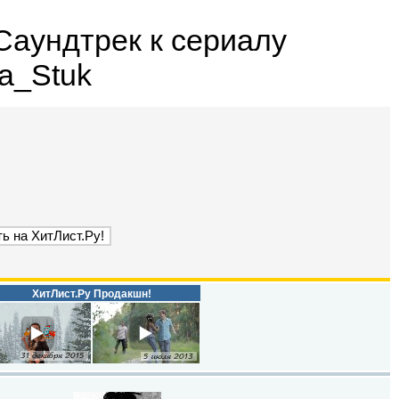
Саундтрек к сериалу
a_Stuk
ХитЛист.Ру Продакшн!