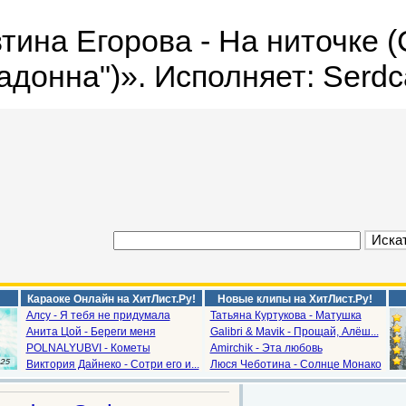
тина Егорова - На ниточке (
адонна")». Исполняет: Serdc
Караоке Онлайн на ХитЛист.Ру!
Новые клипы на ХитЛист.Ру!
Алсу - Я тебя не придумала
Татьяна Куртукова - Матушка
Анита Цой - Береги меня
Galibri & Mavik - Прощай, Алёш...
POLNALYUBVI - Кометы
Amirchik - Эта любовь
Виктория Дайнеко - Сотри его и...
Люся Чеботина - Солнце Монако