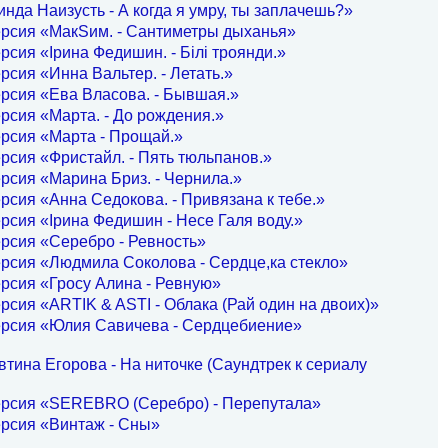
нда Наизусть - А когда я умру, ты заплачешь?»
ерсия «МакSим. - Сантиметры дыханья»
рсия «Ірина Федишин. - Білі троянди.»
рсия «Инна Вальтер. - Летать.»
рсия «Ева Власова. - Бывшая.»
рсия «Марта. - До рождения.»
рсия «Марта - Прощай.»
рсия «Фристайл. - Пять тюльпанов.»
рсия «Марина Бриз. - Чернила.»
рсия «Анна Седокова. - Привязана к тебе.»
рсия «Ірина Федишин - Несе Галя воду.»
рсия «Серебро - Ревность»
рсия «Людмила Соколова - Сердце,ка стекло»
рсия «Гросу Алина - Ревную»
рсия «ARTIK & ASTI - Облака (Рай один на двоих)»
ерсия «Юлия Савичева - Сердцебиение»
тина Егорова - На ниточке (Саундтрек к сериалу
ерсия «SEREBRO (Серебро) - Перепутала»
рсия «Винтаж - Сны»