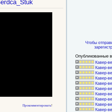
erdca_Stuk
Чтобы отправ
зарегист
Опубликованные в
Кавер-ве
Кавер-ве
Кавер-ве
Кавер-вер
Кавер-ве
Кавер-в
Кавер-ве
Кавер-ве
Кавер-ве
Прокомментировать
!
Кавер-ве