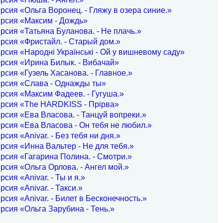
рсия «Ольга Воронец. - Гляжу в озера синие.»
рсия «Максим - Дождь»
рсия «Татьяна Буланова. - Не плачь.»
рсия «Фристайл. - Старый дом.»
рсия «Народні Українські - Ой у вишневому саду»
рсия «Ирина Билык. - Вибачай»
рсия «Гузель Хасанова. - Главное.»
ерсия «Слава - Однажды ты»
рсия «Максим Фадеев. - Гугуша.»
ерсия «The HARDKISS - Прірва»
рсия «Ева Власова. - Танцуй вопреки.»
рсия «Ева Власова - Он тебя не любил.»
рсия «Anivar. - Без тебя ни дня.»
рсия «Инна Вальтер - Не для тебя.»
рсия «Гагарина Полина. - Смотри.»
рсия «Ольга Орлова. - Ангел мой.»
сия «Anivar. - Ты и я.»
рсия «Anivar. - Такси.»
рсия «Anivar. - Билет в Бесконечность.»
рсия «Ольга Зарубина - Тень.»