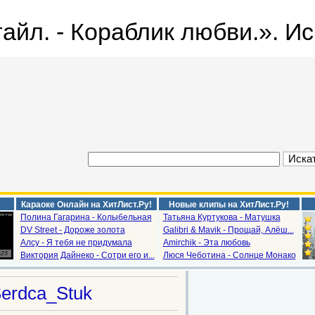
айл. - Кораблик любви.». Ис
Караоке Онлайн на ХитЛист.Ру!
Новые клипы на ХитЛист.Ру!
Полина Гагарина - Колыбельная
Татьяна Куртукова - Матушка
DV Street - Дороже золота
Galibri & Mavik - Прощай, Алёш...
Алсу - Я тебя не придумала
Amirchik - Эта любовь
Виктория Дайнеко - Сотри его и...
Люся Чеботина - Солнце Монако
erdca_Stuk