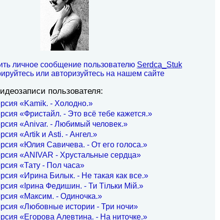
ить личное сообщение пользователю
Serdca_Stuk
рируйтесь или авторизуйтесь на нашем сайте
идеозаписи пользователя:
рсия «Kamik. - Холодно.»
рсия «Фристайл. - Это всё тебе кажется.»
рсия «Anivar. - Любимый человек.»
сия «Artik и Asti. - Ангел.»
рсия «Юлия Савичева. - От его голоса.»
ерсия «ANIVAR - Хрустальные сердца»
рсия «Тату - Пол часа»
рсия «Ирина Билык. - Не такая как все.»
рсия «Ірина Федишин. - Ти Тільки Мій.»
рсия «Максим. - Одиночка.»
рсия «Любовные истории - Три ночи»
рсия «Егорова Алевтина. - На ниточке.»