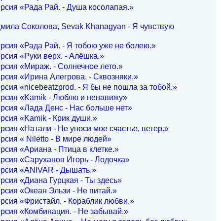
рсия «Рада Рай. - Душа косолапая.»
мила Соколова, Sevak Khanagyan - Я чувствую
рсия «Рада Рай. - Я тобою уже не болею.»
рсия «Руки верх. - Алёшка.»
рсия «Мираж. - Солнечное лето.»
рсия «Ирина Алегрова. - Сквозняки.»
рсия «nicebeatzprod. - Я бы не пошла за тобой.»
рсия «Kamik - Люблю и ненавижу»
рсия «Лада Денс - Нас больше нет»
рсия «Kamik - Крик души.»
рсия «Натали - Не уноси мое счастье, ветер.»
рсия « Niletto - В мире людей»
рсия «Ариана - Птица в клетке.»
рсия «Саруханов Игорь - Лодочка»
ерсия «ANIVAR - Дышать.»
рсия «Диана Гурцкая - Ты здесь»
рсия «Океан Эльзи - Не питай.»
рсия «Фристайл. - Кораблик любви.»
рсия «Комбинация. - Не забывай.»