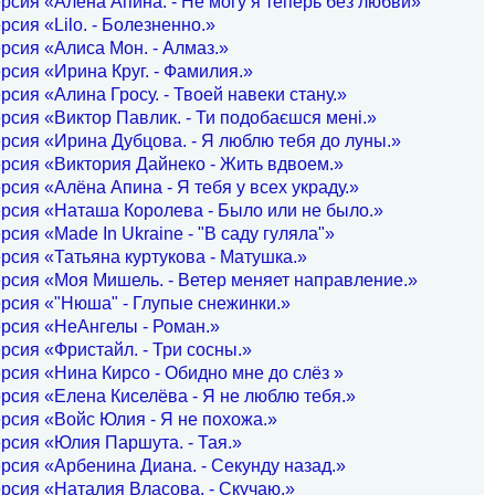
рсия «Алёна Апина. - Не могу я теперь без любви»
рсия «Lilo. - Болезненно.»
рсия «Алиса Мон. - Алмаз.»
рсия «Ирина Круг. - Фамилия.»
рсия «Алина Гросу. - Твоей навеки стану.»
рсия «Виктор Павлик. - Ти подобаєшся мені.»
рсия «Ирина Дубцова. - Я люблю тебя до луны.»
рсия «Виктория Дайнеко - Жить вдвоем.»
рсия «Алёна Апина - Я тебя у всех украду.»
рсия «Наташа Королева - Было или не было.»
рсия «Made In Ukraine - "В саду гуляла"»
рсия «Татьяна куртукова - Матушка.»
рсия «Моя Мишель. - Ветер меняет направление.»
рсия «"Нюша" - Глупые снежинки.»
рсия «НеАнгелы - Роман.»
рсия «Фристайл. - Три сосны.»
рсия «Нина Кирсо - Обидно мне до слёз »
рсия «Елена Киселёва - Я не люблю тебя.»
рсия «Войс Юлия - Я не похожа.»
рсия «Юлия Паршута. - Тая.»
рсия «Арбенина Диана. - Секунду назад.»
рсия «Наталия Власова. - Скучаю.»