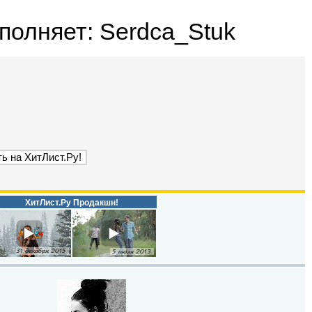
полняет: Serdca_Stuk
ХитЛист.Ру Продакшн!