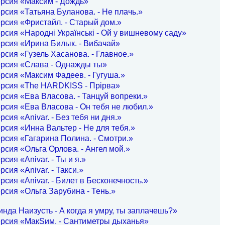
рсия «Максим - Дождь»
рсия «Татьяна Буланова. - Не плачь.»
рсия «Фристайл. - Старый дом.»
рсия «Народні Українські - Ой у вишневому саду»
рсия «Ирина Билык. - Вибачай»
рсия «Гузель Хасанова. - Главное.»
ерсия «Слава - Однажды ты»
рсия «Максим Фадеев. - Гугуша.»
ерсия «The HARDKISS - Прірва»
рсия «Ева Власова. - Танцуй вопреки.»
рсия «Ева Власова - Он тебя не любил.»
рсия «Anivar. - Без тебя ни дня.»
рсия «Инна Вальтер - Не для тебя.»
рсия «Гагарина Полина. - Смотри.»
рсия «Ольга Орлова. - Ангел мой.»
сия «Anivar. - Ты и я.»
рсия «Anivar. - Такси.»
рсия «Anivar. - Билет в Бесконечность.»
рсия «Ольга Зарубина - Тень.»
нда Наизусть - А когда я умру, ты заплачешь?»
ерсия «МакSим. - Сантиметры дыханья»