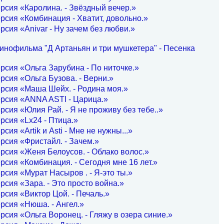
рсия «Каролина. - Звёздный вечер.»
рсия «Комбинация - Хватит, довольно.»
рсия «Anivar - Ну зачем без любви.»
инофильма "Д Артаньян и три мушкетера" - Песенка
рсия «Ольга Зарубина - По ниточке.»
рсия «Ольга Бузова. - Верни.»
рсия «Маша Шейх. - Родина моя.»
рсия «ANNA ASTI - Царица.»
рсия «Юлия Рай. - Я не проживу без тебе..»
рсия «Lx24 - Птица.»
сия «Artik и Asti - Мне не нужны...»
рсия «Фристайл. - Зачем.»
рсия «Женя Белоусов. - Облако волос.»
рсия «Комбинация. - Сегодня мне 16 лет.»
рсия «Мурат Насыров . - Я-это ты.»
рсия «Зара. - Это просто война.»
рсия «Виктор Цой. - Печаль.»
рсия «Нюша. - Ангел.»
рсия «Ольга Воронец. - Гляжу в озера синие.»