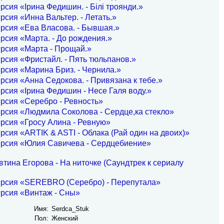
рсия «Ірина Федишин. - Білі троянди.»
рсия «Инна Вальтер. - Летать.»
рсия «Ева Власова. - Бывшая.»
рсия «Марта. - До рождения.»
рсия «Марта - Прощай.»
рсия «Фристайл. - Пять тюльпанов.»
рсия «Марина Бриз. - Чернила.»
рсия «Анна Седокова. - Привязана к тебе.»
рсия «Ірина Федишин - Несе Галя воду.»
рсия «Серебро - Ревность»
рсия «Людмила Соколова - Сердце,ка стекло»
рсия «Гросу Алина - Ревную»
рсия «ARTIK & ASTI - Облака (Рай один на двоих)»
ерсия «Юлия Савичева - Сердцебиение»
тина Егорова - На ниточке (Саундтрек к сериалу
ерсия «SEREBRO (Серебро) - Перепутала»
рсия «Винтаж - Сны»
Имя:
Serdca_Stuk
Пол:
Женский