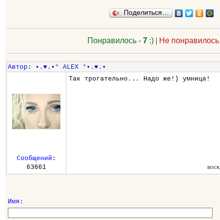
Поделиться…
Понравилось -
7
:)
|
Не понравилось
Автор
:
•.♥.•° ALEX °•.♥.•
Так трогательно... Надо же!) умница!
Сообщений
:
воск
63661
Имя: