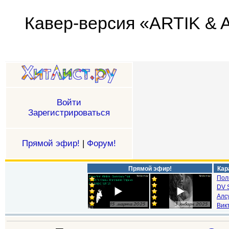
Кавер-версия «ARTIK & A
Войти
Зарегистрироваться
Прямой эфир!
|
Форум!
Прямой эфир!
Кар
Пол
DV S
Алс
Викт