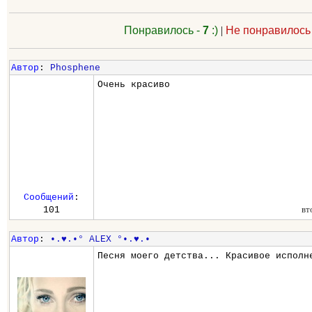
Понравилось -
7
:)
|
Не понравилось
Автор
:
Phosphene
Очень красиво
Сообщений
:
вт
101
Автор
:
•.♥.•° ALEX °•.♥.•
Песня моего детства... Красивое исполн