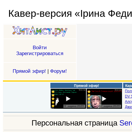
Кавер-версия «Ірина Феди
Войти
Зарегистрироваться
Прямой эфир!
|
Форум!
Прямой эфир!
Кар
Пол
DV S
Алс
Джи
Персональная страница
Ser